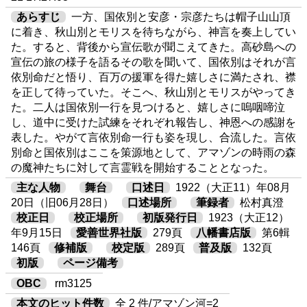
あらすじ
一方、国依別と安彦・宗彦たちは帽子山山頂
に着き、秋山別とモリスを待ちながら、神言を奏上してい
た。すると、背後から宣伝歌が聞こえてきた。高砂島への
宣伝の旅の様子を語るその歌を聞いて、国依別はそれが言
依別命だと悟り、百万の援軍を得た嬉しさに満たされ、襟
を正して待っていた。そこへ、秋山別とモリスがやってき
た。二人は国依別一行を見つけると、嬉しさに嗚咽啼泣
し、道中に受けた試練をそれぞれ報告し、神恩への感謝を
表した。やがて言依別命一行も姿を現し、合流した。言依
別命と国依別はここを策源地として、アマゾンの時雨の森
の魔神たちに対して言霊戦を開始することとなった。
主な人物
舞台
口述日
1922（大正11）年08月
20日（旧06月28日）
口述場所
筆録者
松村真澄
校正日
校正場所
初版発行日
1923（大正12）
年9月15日
愛善世界社版
279頁
八幡書店版
第6輯
146頁
修補版
校定版
289頁
普及版
132頁
初版
ページ備考
OBC
rm3125
本文のヒット件数
全 2 件/アマゾン河=2