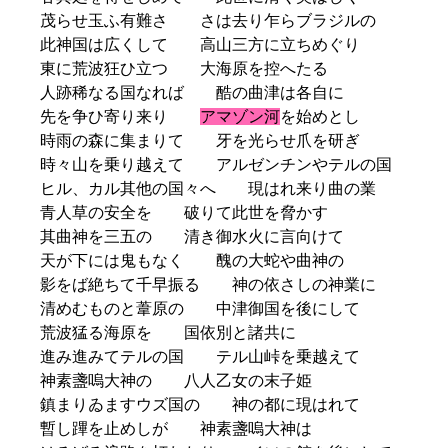
茂らせ玉ふ有難さ さは去り乍らブラジルの
此神国は広くして 高山三方に立ちめぐり
東に荒波狂ひ立つ 大海原を控へたる
人跡稀なる国なれば 酷の曲津は各自に
先を争ひ寄り来り
アマゾン河
を始めとし
時雨の森に集まりて 牙を光らせ爪を研ぎ
時々山を乗り越えて アルゼンチンやテルの国
ヒル、カル其他の国々へ 現はれ来り曲の業
青人草の安全を 破りて此世を脅かす
其曲神を三五の 清き御水火に言向けて
天が下には鬼もなく 醜の大蛇や曲神の
影をば絶ちて千早振る 神の依さしの神業に
清めむものと葦原の 中津御国を後にして
荒波猛る海原を 国依別と諸共に
進み進みてテルの国 テル山峠を乗越えて
神素盞嗚大神の 八人乙女の末子姫
鎮まりゐますウズ国の 神の都に現はれて
暫し蹕を止めしが 神素盞嗚大神は