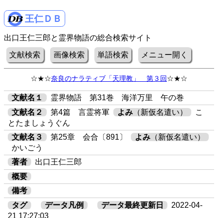
王仁ＤＢ
出口王仁三郎と霊界物語の総合検索サイト
文献検索
画像検索
単語検索
メニュー開く
☆★☆
奈良のナラティブ「天理教」 第３回
☆★☆
文献名１
霊界物語 第31巻 海洋万里 午の巻
文献名２
第4篇 言霊将軍
よみ
（新仮名遣い）
こ
とたましょうぐん
文献名３
第25章 会合〔891〕
よみ
（新仮名遣い）
かいごう
著者
出口王仁三郎
概要
備考
タグ
データ凡例
データ最終更新日
2022-04-
21 17:27:03