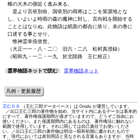
榧の大木の側近く進み来る。
是より言依別命、国依別の両将はここを策源地とな
し、いよいよ時雨の森の魔神に対し、言向戦を開始する
こととはなりぬ。此物語は紙面の都合に依り、未の巻に
口述する事とせり。
惟神霊幸倍坐世。
（大正一一・八・二〇 旧六・二八 松村真澄録）
（昭和九・一二・一九 於北陸路 王仁校正）
霊界物語ネットで読む
霊界物語ネット
凡例・更新履歴
王仁ＤＢ
（王仁三郎データベース）は Onido が運営しています。
／出口王仁三郎の著作物を始め、当サイト内にあるデータは基本的
にすべて、著作権保護期間が過ぎていますので、どうぞご自由にお
使いください。また保護期間内にあるものは、著作権法に触れない
範囲で使用しています。それに関しては自己責任でお使いくださ
い。／出口王仁三郎の著作物は明治～昭和初期に書かれたもので
す。現代においては差別用語と見なされる言葉もありますが、当時