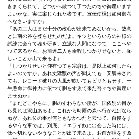
きまくられて、どつかへ散つて了つたのぢや御座います
まいかな。実に案じられた者です。宣伝使様は如何御考
へなさいますか』
『あの二人はまだ十分の改心が出来てゐないから、故意
とに南の谷を登らせたのだよ。キツといろいろの神様の
試練に会うて魂を研き、立派な人間になつて、ここへや
つて来るから、お前達二人も余程しつかりせないと、恥
しいことが出て来るよ』
『しつかりせいと仰有つても宗彦は、是以上如何したら
よいのですか。あれ丈猛獣の声が聞えても、又襲来され
ても、レコード破りの大風が吹いてもビリともせず、一
生懸命に御神力に依つて胴をすゑて来た吾々ぢや御座い
ませぬか』
『まだどこやらに、胴のすわらない所が、国依別の目か
ら見れば沢山あるよ。これから時雨の森へ行かねばなら
ぬが、あれ位の事が何ともなかつたと云つて、自慢をす
るやうな事では、到底、ドエライ奴に出会した時には、
怺へ切れないやうなことが出て来るよ。お前が胴をすゑ