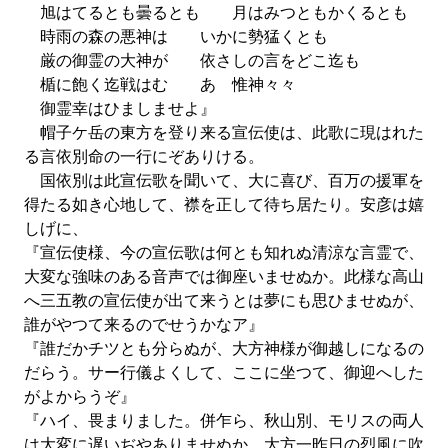
旭はてるとも曇るとも 月はみつともかくるとも
時雨の森の悪神は いかに勢猛くとも
厳の御霊の大神が 依さしの言をどこ迄も
楯に飽く迄戦はむ あゝ惟神々々
御霊幸はひましませよ』
帽子ケ岳の東方を登り来る宣伝使は、此歌に現はれた
る言依別命の一行にぞありける。
国依別は此宣伝歌を聞いて、大に喜び、百万の援軍を
得たる如き心地して、襟を正して待ち居たり。安彦は嬉
しげに、
『宣伝使様、今の宣伝歌は何とも知れぬ清涼な言霊で、
大変な強味のある音声では御座いませぬか。此様な高山
へ三五教の宣伝使が出て来うとは夢にも思ひませぬが、
誰がやつて来るのでせうかなア』
『誰だかチツとも分らぬが、大方神様が御越しになるの
だらう。サー行儀よくして、ここに坐つて、御迎へした
がよからうぞ』
『ハイ、畏まりました。併乍ら、秋山別、モリスの両人
は大変に遅いぢやありませぬか。大方一昨日の烈風に吹