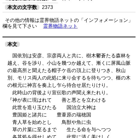
本文の文字数
2373
その他の情報は霊界物語ネットの「インフォメーション」
欄を見て下さい
霊界物語ネット
本文
国依別は安彦、宗彦両人と共に、樹木鬱蒼たる森林を
越え、谷を渉り、小山を幾つか越えて、漸くに屏風山脈
の最高所と聞えたる帽子ケ岳の頂上に登りつき、秋山
別、モリス両人の此処に来り会するを待ちつつ、榧の木
の根元に神言を奏上し乍ら待合せ居たりけり。
此時山の背後より宣伝歌の声聞え来たれり。
『神が表に現はれて 善と悪とを立わける
此世を造り玉ひたる 国治立大神は
豊国姫と諸共に 豊葦原の瑞穂国
青人草を始めとし 鳥獣や魚に虫
草の片葉に至るまで 生たる命を与へつつ
各其処を得せしめて 此世に清く美はしく