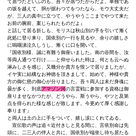
て居つたといふのも、吾々が居つたからだよ。単独であ
の坂を越えて、胴が据わつてをつたなら、モウ大丈夫だ
が、三人の真中に立つて、やうやうここまでやつて来た
お前の腕前、案じられたものだよ』
と話して居る折しも、モリスは秋山別の手を引いて漸く
此処に登り来り、国依別の一行を見るや、余りの嬉しさ
に嗚咽涕泣久しうし、漸くに口を開いて、
『国依別様、誠に有難う御座いました。南の谷間を、汝
等両人通つて行け……と仰せられた時は、何とも云へぬ
淋みしさを感じ、又幾分か貴方を恨ンで居りましたが、
イヤ実に結構なお神徳を頂きまして、始めて、神様や貴
方の御仁慈の御心が分りました。吾々両人は未だ身魂に
曇が多く、到底
アマゾン河
の言霊戦に参加する資格は御
座りませなかつたが、どうやら、斯うやら、やツと及第
点を得られた様な感じが致します。今更めて厚く感謝し
奉ります』
と両人は土の上に手をついて、嬉し涙にくれてゐる。
宣伝歌の声は追々近付きしと見る間に、言依別命は先
頭に、二三人の伴人と共に、国依別が端坐し待ち居たる