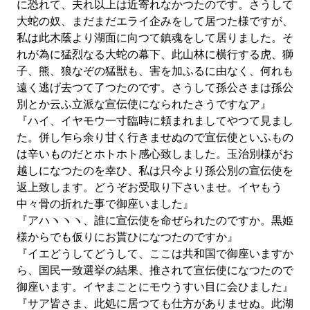
に恐れて、夫れ以上は近寄れなかつたのです。さうして
大蛇の奴、まだまだエライ企みをして居つた様ですが、
私は此木蔭より湖面に向つて鎮魂をして居りました。そ
れが為に猛烈なる大蛇の幕下、此山林に横行する虎、獅
子、熊、狼なぞの猛獣も、害を加ふるに由なく、何れも
遠く逃げ去つて了つたのです。さうして孫公さまは孫公
別とか云ふ立派な宣伝使になられたさうですなア』
『ハイ、イヤモウ一寸臨時に頼まれましてやつて見まし
た。併し乍ら余り甘く行きませぬので宣伝使といふもの
は辛いものだとホトホト感心致しました。玉治別様がお
越しになつたのを幸ひ、私は只今より孫公別の宣伝使を
返上致します。どうぞお受取り下さいませ。イヤもう
中々骨の折れた事で御座いました』
『アハヽヽヽ、誰に宣伝使を命ぜられたのですか。黒姫
様からでも仮りにお貰ひになつたのですか』
『イエどうしてどうして、ここは共和国で御座いますか
ら、国民一致選挙の結果、推されて宣伝使になつたので
御座います。イヤまことにモウうすい目に会ひました』
『サア皆さま、此処に居つても仕方がありませぬ。此湖