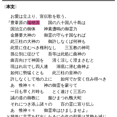
本文
お愛は立上り、宣伝歌を歌う。
『豊葦原の
瑞穂国
国の八十国八十島は
国治立の御体 神素盞嗚の御霊力
金勝要大神の 御霊の守らす国なれば
此三柱の大神の 御許しなくば何神も
此世に住むべき権利なし 三五教の神司
孫公別に従ひて 吾等は此処に曲神の
曲言向けて神国を 清く涼しく澄まさむと
現はれ出でし四人連 湖底に潜む曲神よ
如何に勢猛くとも 此三柱の皇神の
許しなくして地の上に 如何でか安く住み得べき
あゝ惟神々々 神の御霊を蒙りて
一日も早く片時も とく速けく三五の
誠の道の御教に 服ひまつれ醜大蛇
それにつき添ふ諸々の 百の霊に宣り伝ふ
あゝ惟神々々 御霊幸はひましませよ』
と簡単に言霊を打出したるに今迄の烈風は其勢を減じ、