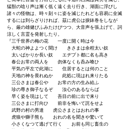
猛獣の唸り声は漸く低く遠く去り行き、湖面に浮びし
諸々の怪物は、時々刻々に姿を減じたれども容易に全滅
するには到らざりければ、茲に虎公は捩鉢巻をしなが
ら、厳の雄健びふみたけびつつ、大音声を張上げて、詞
涼しく言霊を発射したり。
『三千世界の梅の花 一度に開く時は今
大蛇の神よよつく聞け きさまは余程太い奴
太いばかりか長い奴 エヂプト都に名も高き
春公お常の両人を 勿体なくも呑み喰ひ
平気の平左で此湖に 住居するとは何のこと
天地の神を畏れぬか 此処に現はれ来りたる
三公さまは春公や お常の方の生み給ふ
珍の尊き御子なるぞ 汝心のあるならば
早く姿を現はして 吾目の前に出で来り
三公さまに打向ひ 前非を悔いて詫をせよ
武野の村の男達 虎公さまとはおれの事
虎狼や獅子熊も おれの名を聞きや驚いて
小さくなつて逃げて行く お前も同じ畜生の