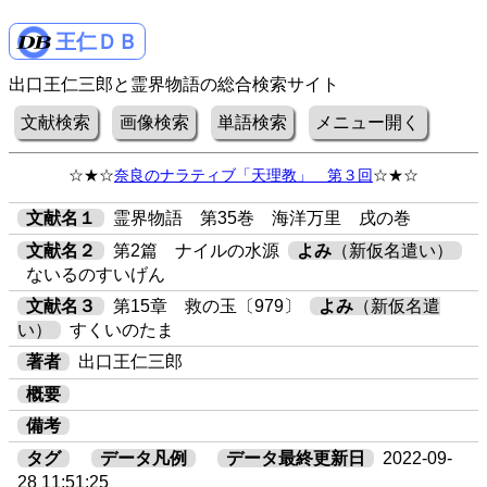
王仁ＤＢ
出口王仁三郎と霊界物語の総合検索サイト
文献検索
画像検索
単語検索
メニュー開く
☆★☆
奈良のナラティブ「天理教」 第３回
☆★☆
文献名１
霊界物語 第35巻 海洋万里 戌の巻
文献名２
第2篇 ナイルの水源
よみ
（新仮名遣い）
ないるのすいげん
文献名３
第15章 救の玉〔979〕
よみ
（新仮名遣
い）
すくいのたま
著者
出口王仁三郎
概要
備考
タグ
データ凡例
データ最終更新日
2022-09-
28 11:51:25