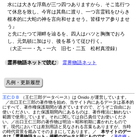
水には大きな浮島が三つ四つありますから、そこ迄行つ
て休息を致し、今宵は其島に渡り、一つ言霊戦をひらき
根本的に大蛇の神を言向和せませう。皆様サア参りませ
う』
と先にたつて湖畔を辿るを、四人はハツと胸撫でおろ
し、元気頓に加はり、後を慕うて従ひ行く。
（大正一一・九・一六 旧七・二五 松村真澄録）
霊界物語ネットで読む
霊界物語ネット
凡例・更新履歴
王仁ＤＢ
（王仁三郎データベース）は Onido が運営しています。
／出口王仁三郎の著作物を始め、当サイト内にあるデータは基本的
にすべて、著作権保護期間が過ぎていますので、どうぞご自由にお
使いください。また保護期間内にあるものは、著作権法に触れない
範囲で使用しています。それに関しては自己責任でお使いくださ
い。／出口王仁三郎の著作物は明治～昭和初期に書かれたもので
す。現代においては差別用語と見なされる言葉もありますが、当時
の時代背景を鑑みてそのままにしてあります。／
本サイトのデー
タは「霊界物語ネット」掲載のデータと同じものです。
／
著作権
・