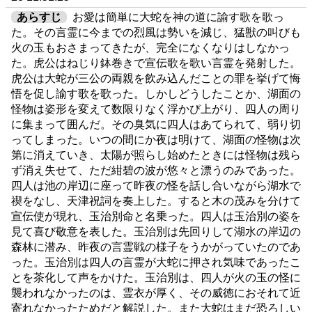
あらすじ
お愛は簡単に大蛇を神の道に諭す歌を歌っ
た。その言霊に今までの烈風は勢いを減じ、猛獣の叫びも
火の玉もおさまってきたが、完全になくなりはしなかっ
た。虎公はねじり鉢巻きで宣伝歌を歌い言霊を発射した。
虎公は大蛇が三公の両親を飲み込んだことの罪を挙げて悔
悟を促し諭す歌を歌った。しかしどうしたことか、湖面の
怪物は姿形を変えて数限りなく浮かび上がり、四人の周り
に集まって囲んだ。その臭気に四人はあてられて、弱り切
ってしまった。いつの間にか夜は明けて、湖面の怪物は次
第に消えていき、太陽が照らし始めたときには怪物は残ら
ず消え失せて、ただ紺碧の波が悠々と漂うのみであった。
四人は池の岸辺に座って昨夜の怪を話し合いながら湖水で
禊をなし、天津祝詞を奏上した。すると木の茂みを分けて
宣伝使が現れ、玉治別命と名乗った。四人は玉治別の姿を
見て喜び敬意を表した。玉治別は先回りして湖水の岸辺の
森林に潜み、昨夜の言霊戦の様子をうかがっていたのであ
った。玉治別は四人の言霊が大蛇に押され気味であったこ
とを茶化して声をかけた。玉治別は、四人が火の玉の怪に
襲われなかったのは、霊衣が厚く、その威徳におそれて近
寄れなかったためだと解説した。また大蛇はまだ恐ろしい