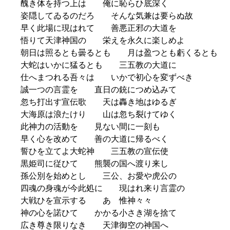
醜き体を持つ上は 俺に恥らひ底深く
姿隠してゐるのだろ そんな気兼は要らぬ故
早く此場に現はれて 善悪正邪の大道を
悟りて天津神国の 栄えを永久に楽しめよ
朝日は照るとも曇るとも 月は盈つとも虧くるとも
大蛇はいかに猛るとも 三五教の大道に
仕へまつれる吾々は いかで初心を変ずべき
誠一つの言霊を 直日の銃につめ込みて
忽ち打出す宣伝歌 天は轟き地はゆるぎ
大海原は浪たけり 山は忽ち裂けてゆく
此神力の活動を 見ない間に一刻も
早く心を改めて 善の大道に帰るべく
誓ひを立てよ大蛇神 三五教の宣伝使
黒姫司に従ひて 熊襲の国へ渡り来し
孫公別を始めとし 三公、お愛や虎公の
四魂の身魂が今此処に 現はれ来り言霊の
大戦ひを宣示する あゝ惟神々々
神の心を諾ひて かかる小さき湖を捨て
広き尊き限りなき 天津御空の神国へ