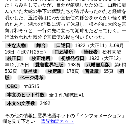
たくらみをしていたが、自分が鎮魂したために、山野に潜
んでいた大蛇の手下の猛獣たちが逃げ去ったのだと経緯を
明かした。玉治別はにわか宣伝使の孫公をからかい軽く戒
めたあと、湖水の浮島に渡って休息し、根本的に大蛇を言
向け和そうと、一行の先に立って湖畔をたどって行く。一
行は救われた気分で宣伝使の後を付いていった。
主な人物
舞台
口述日
1922（大正11）年09月
16日（旧07月25日）
口述場所
筆録者
松村真澄
校正日
校正場所
初版発行日
1923（大正12）
年12月25日
愛善世界社版
168頁
八幡書店版
第6輯
532頁
修補版
校定版
178頁
普及版
65頁
初
版
ページ備考
OBC
rm3515
本文のヒット件数
全 1 件/瑞穂国=1
本文の文字数
2492
その他の情報は霊界物語ネットの「インフォメーション」
欄を見て下さい
霊界物語ネット