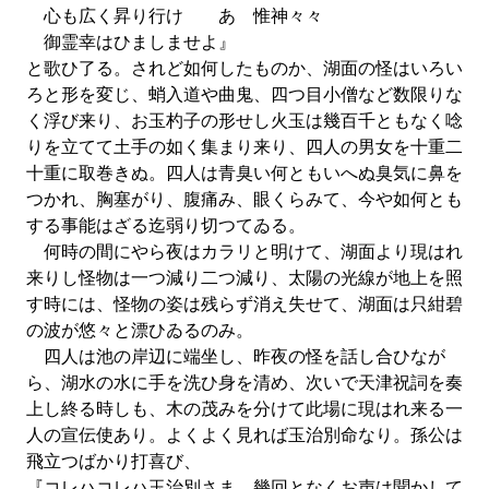
心も広く昇り行け あゝ惟神々々
御霊幸はひましませよ』
と歌ひ了る。されど如何したものか、湖面の怪はいろい
ろと形を変じ、蛸入道や曲鬼、四つ目小僧など数限りな
く浮び来り、お玉杓子の形せし火玉は幾百千ともなく唸
りを立てて土手の如く集まり来り、四人の男女を十重二
十重に取巻きぬ。四人は青臭い何ともいへぬ臭気に鼻を
つかれ、胸塞がり、腹痛み、眼くらみて、今や如何とも
する事能はざる迄弱り切つてゐる。
何時の間にやら夜はカラリと明けて、湖面より現はれ
来りし怪物は一つ減り二つ減り、太陽の光線が地上を照
す時には、怪物の姿は残らず消え失せて、湖面は只紺碧
の波が悠々と漂ひゐるのみ。
四人は池の岸辺に端坐し、昨夜の怪を話し合ひなが
ら、湖水の水に手を洗ひ身を清め、次いで天津祝詞を奏
上し終る時しも、木の茂みを分けて此場に現はれ来る一
人の宣伝使あり。よくよく見れば玉治別命なり。孫公は
飛立つばかり打喜び、
『コレハコレハ玉治別さま、幾回となくお声は聞かして