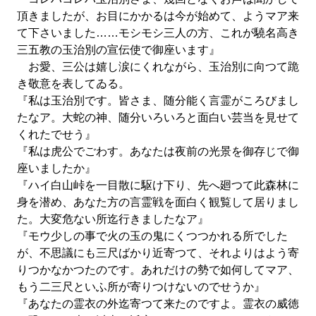
頂きましたが、お目にかかるは今が始めて、ようマア来
て下さいました……モシモシ三人の方、これが驍名高き
三五教の玉治別の宣伝使で御座います』
お愛、三公は嬉し涙にくれながら、玉治別に向つて跪
き敬意を表してゐる。
『私は玉治別です。皆さま、随分能く言霊がころびまし
たなア。大蛇の神、随分いろいろと面白い芸当を見せて
くれたでせう』
『私は虎公でごわす。あなたは夜前の光景を御存じで御
座いましたか』
『ハイ白山峠を一目散に駆け下り、先へ廻つて此森林に
身を潜め、あなた方の言霊戦を面白く観覧して居りまし
た。大変危ない所迄行きましたなア』
『モウ少しの事で火の玉の鬼にくつつかれる所でした
が、不思議にも三尺ばかり近寄つて、それよりはよう寄
りつかなかつたのです。あれだけの勢で如何してマア、
もう二三尺といふ所が寄りつけないのでせうか』
『あなたの霊衣の外迄寄つて来たのですよ。霊衣の威徳