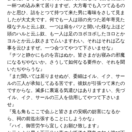
一杯つめ込み来て居りますぜ。大方毒でも入つてゐるの
かと思ひ、詰をとつて持つて来た男に毒味をさして見ま
したが大丈夫です。何でも一人は頭の光つた若年寄見た
様なテルと云ふ奴、一つは扇をパツと開いた様な上ほど
頭のハルと云ふ奴、も一人は足のヨボヨボしたヨロとか
ヨルとか云ふ奴さまで厶いますわい。それはそれは乙な
事を云ひますぜ。一つ会つてやつて下さいませな』
『チツと静かにものを言はぬか。皆さまがお寝みの邪魔
になるぢやないか。さうして如何なる要件か、それを聞
いたぢやらうな』
『まだ聞いては居りませぬが、委細はイル、イク、サー
ルの三人が承知してゐる筈です。彼奴が引張つて来たの
ですからな。滅多に裏返る気遣ひはありますまい、先づ
イル、イク、サールの三人を信用してやつて下さいま
せ』
『兎も角もここで会ふと皆さまの安眠の妨害になるか
ら、祠の前迄出張することにしようかな』
『ハイ、御苦労乍ら宜しくお願ひ致します』