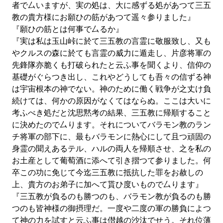
者で厶いますが、実の処は、大に感ずる処があつて三五
教の貴方様にお願ひの筋があつて遥々参りました』
『願ひの筋とは何事で厶るか』
『実は私は玉山峠に於て三五教の言霊に敬服致し、又も
やクルスの森に於ても言霊の威力に遁走し、片彦将軍の
先鋒隊亦脆くも打破られたと云ふ事を聞くより、信仰の
基礎がぐらつき出し、これやどうしても吾々の信ずる神
は宇宙根本の神でない。神のために働く戦争が之丈け負
続けては、何かの原因がなくてはならぬ。ここは大いに
考ふべき処だと沈思黙考の結果、三五教に帰順すること
に決めたので厶ります。それについてバラモン教のラン
チ将軍の部下に、最もバラモンに熱心にして且つ頑固の
身霊の聞えあるテル、ハルの両人を帰順させ、之を私の
お土産として葡萄酒に添へて引き摺つて参りました。何
卒この功に免じて今迄三五教に抵抗した罪をお赦しの
上、貴方のお弟子に加へて貰ひ度いもので厶ります』
『三五教が負るのも勝つのも、バラモン教が負るのも勝
つのも皆神様の御摂理だ。一度や二度の軍の勝負によつ
て神の力を試すと云ふ事は僣越の沙汰でせう。それ位薄