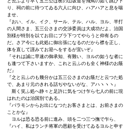
と云ふより早く五三公は夜の山坂道を飛鳥の如く跳び下
り、祠の前に待つてゐる六人に向ひ、ハアハアと息を喘
ませ、
『おい、イル、イク、サール、テル、ハル、ヨル、半打
の人間さま、五三公さまの交渉委員は大成功だよ。治国
別様が特別を以てお目にブラ下つてやらうと仰有るの
だ。さア今にも此処に御出張になるのだから襟を正し、
体を直して謹みてお迎へをするが宜いぞ』
『それは誠に早速の御承知、有難い、ヨルの如うな者に
も逢つて下さいますか、これと云ふのも全く神様のお蔭
だ』
『之と云ふのも幾分かは五三公さまのお蔭だと云つた処
で、あまり元のきれる話ぢやないがな、アハヽヽヽ』
斯く笑ふ処へ静々と足許に気をつけ乍ら七人の前に現
はれたのは治国別である。
『バラモンからお出になつたお客さまとは、お前さまの
ことかな』
ヨルは恐る恐る前に進み、頭を二つ三つ撫で乍ら、
『ハイ、私はランチ将軍の恩顧を受けてゐるヨルと申す