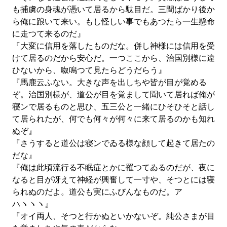
も捕虜の身魂が憑いて居るから駄目だ。三間ばかり後か
ら俺に踉いて来い。もし怪しい事でもあつたら一生懸命
に走つて来るのだ』
『大変に信用を落したものだな。併し神様には信用を受
けて居るのだから安心だ。一つここから、治国別様に違
ひないから、呶鳴つて見たらどうだらう』
『馬鹿云ふない。大きな声を出しちや皆が目が覚める
ぞ。治国別様が、道公が目を覚まして聞いて居れば俺が
寝ンで居るものと思ひ、五三公と一緒にひそひそと話し
て居られたが、何でも何々が何々に来て居るのかも知れ
ぬぞ』
『さうすると道公は寝ンでゐる様な顔して起きて居たの
だな』
『俺は此頃流行る不眠症とかに罹つてゐるのだが、夜に
なると目が冴えて神経が興奮して一寸や、そつとには寝
られぬのだよ。道公も実にふびんなものだ。ア
ハヽヽヽ』
『オイ両人、そつと行かぬといかないぞ。純公さまが目