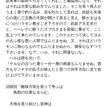
彦将軍の面前へ引立ててくれむ」と威猛高になり、それ
はそれは大変な睨み方で厶りました。そこを吾々両人が
うまく酒で釣り込み、泥を吐かして見れば、此奴も矢張
心の底に三五教の天国が開けて居ると見え、酔がまはる
につけバラモン教をこき下ろすので、此奴ア大丈夫だ
と、ヘベレケに酔うたズブ六さまを駕籠に乗せて、ここ
迄上つて来たので厶ります。このテルだつて決してヨル
の云ふ様な悪い人間では厶りませぬ。又、それほどバラ
モンに熱心なものでも厶りませぬから、御安心なすつて
下さいませ。なア、ハル、それに間違ないな』
ハルは跡を次いで、
『テル公の云つた通り一分一厘の相違も厶りませぬ。貴
方もヤンチヤの氏子が殖えたと思つて何卒大目に見て拾
ひ上げて下さいませえな』
治国別『敵味方垣を造りて争ふは
鳥獣の仕業なるらむ。
天地を造り給ひし皇神は