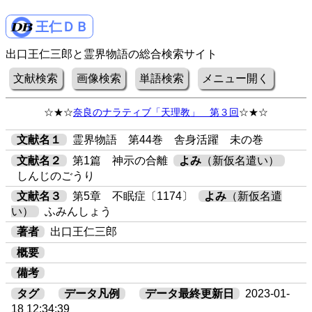
王仁ＤＢ
出口王仁三郎と霊界物語の総合検索サイト
文献検索
画像検索
単語検索
メニュー開く
☆★☆
奈良のナラティブ「天理教」 第３回
☆★☆
文献名１
霊界物語 第44巻 舎身活躍 未の巻
文献名２
第1篇 神示の合離
よみ
（新仮名遣い）
しんじのごうり
文献名３
第5章 不眠症〔1174〕
よみ
（新仮名遣
い）
ふみんしょう
著者
出口王仁三郎
概要
備考
タグ
データ凡例
データ最終更新日
2023-01-
18 12:34:39