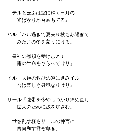
テルと云ふは空に輝く日月の
光ばかりか吾頭もてる』
ハル『ハル過ぎて夏去り秋も亦過ぎて
みたまの冬を蒙りにける。
皇神の恩頼を受けむとて
露の生命を存らへてけり』
イル『大神の救ひの道に進みイル
吾は楽しき身魂なりけり』
サール『腹帯を今やしつかり締め直し
世人のために誠を尽さむ。
世を乱す枉もサールの神言に
言向和す君ぞ尊き。