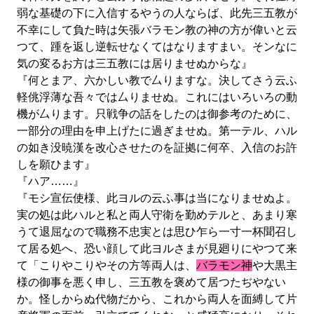
弱な基礎の下に入信するやうの人ならば、此先三五教が
不幸にして負た時は矢張バラモン教の神の方が偉いと云
つて、踵を返し逆転せなくてはなりますまい。そンなに
気の変るお方は三五教には居りませぬからな』
『何とまア、六かしい教で厶りますな。決してさう云ふ
軽佻浮薄な吾々では厶りませぬ。これにはいろいろの動
機が厶ります。只戦争の話をしたのは御参考のために、
一部分の理由を申上げたに過ぎませぬ。第一テル、ハル
の如き没暁漢を改心させたのを証拠に何卒、入信のお許
しを願ひます』
『ハア……』
『モシ宣伝使様、此ヨルの云ふ事は当になりませぬよ。
実の処は此ハルと私と両人守衛を勤めテルと、あまり寒
うて退屈なので職務不忠実とは思ひ乍ら一寸一杯聞召し
て居る処へ、恐い顔して此ヨルさまが見廻りにやつて来
て「こりやこりやその方等両人は、
バラモン神
や大黒主
様の御事を悪く申し、三五教を褒めて居つたぢやない
か。怪しからぬ代物だから、これから両人を面縛して片