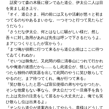
話変つて森の木蔭に寝ンでゐた道公、伊太公二人は目
を覚まし起き上り、
『オイ、道公さま、祠の前には又もや活劇が悠々と初ま
つてるのぢやあるまいかな。一つそつと行つて見たらど
うだらう』
『さうだな伊太公、何とはなしに騒がしい様だ。然し
吾々に対し急用があれば先生は呼ンで下さるだらうよ。
まアじつくりとしたが宜からう』
『まづ俺が偵察に行つて来るから道公お前はここに待つ
てゐてくれぬか』
『そいつは御免だ。又此間の様に清春山につれて行かれ
ちや俺達の迷惑だから……もし此道公が、怪しいものだ
つたら独特の哄笑器を出して此間のやうに笑ひ散らして
やるのだ。まア待つてくれ。俺が行つて来る』
『笑ひ散らしたと思へば宣伝使様の弟ぢやなかつたか。
そンな他愛もない事なら、伊太公だつて一旦痛手を負う
た上は充分の注意をして居るから大丈夫だよ。俺でも笑
ひ散らし位は出来るよ』
『そンなら道公が道案内をしてやらう。貴様はどうして