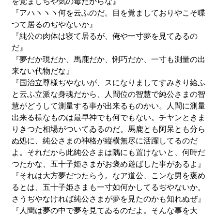
を覚ましちや気の毒だからな』
『アハヽヽヽ何を云ふのだ。目を覚ましておりやこそ喋
つて居るのぢやないか』
『純公の肉体は寝て居るが、俺や一寸夢を見てゐるの
だ』
『夢だか現だか、馬鹿だか、悧巧だか、一寸も測量の出
来ない代物だな』
『国治立尊様ぢやないが、スになりましてすみきり給ふ
と云ふ立派な身魂だから、人間位の智慧で純公さまの智
慧がどうして測量する事が出来るものかい。人間に測量
出来る様なものは最早神でも何でもない。チヤンときま
りきつた相場がついてゐるのだ。馬鹿とも阿呆とも分ら
ぬ処に、純公さまの神格が縦横無尽に活躍してるのだ
よ。それだから此純公さまは隅にも置けないと、何時だ
つたかな、五十子姫さまがお褒め遊ばした事があるよ』
『それは大方夢だつたらう。なア道公、こンな男を褒め
るとは、五十子姫さまも一寸如何かしてるぢやないか。
さうぢやなければ純公さまが夢を見たのかも知れぬぜ』
『人間は夢の中で夢を見てゐるのだよ。そんな事を大