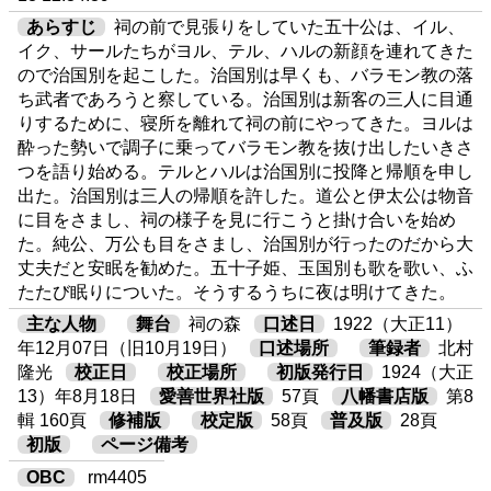
あらすじ
祠の前で見張りをしていた五十公は、イル、
イク、サールたちがヨル、テル、ハルの新顔を連れてきた
ので治国別を起こした。治国別は早くも、バラモン教の落
ち武者であろうと察している。治国別は新客の三人に目通
りするために、寝所を離れて祠の前にやってきた。ヨルは
酔った勢いで調子に乗ってバラモン教を抜け出したいきさ
つを語り始める。テルとハルは治国別に投降と帰順を申し
出た。治国別は三人の帰順を許した。道公と伊太公は物音
に目をさまし、祠の様子を見に行こうと掛け合いを始め
た。純公、万公も目をさまし、治国別が行ったのだから大
丈夫だと安眠を勧めた。五十子姫、玉国別も歌を歌い、ふ
たたび眠りについた。そうするうちに夜は明けてきた。
主な人物
舞台
祠の森
口述日
1922（大正11）
年12月07日（旧10月19日）
口述場所
筆録者
北村
隆光
校正日
校正場所
初版発行日
1924（大正
13）年8月18日
愛善世界社版
57頁
八幡書店版
第8
輯 160頁
修補版
校定版
58頁
普及版
28頁
初版
ページ備考
OBC
rm4405