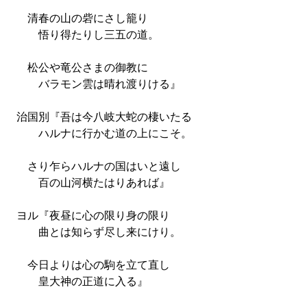
清春の山の砦にさし籠り
悟り得たりし三五の道。
松公や竜公さまの御教に
バラモン雲は晴れ渡りける』
治国別『吾は今八岐大蛇の棲いたる
ハルナに行かむ道の上にこそ。
さり乍らハルナの国はいと遠し
百の山河横たはりあれば』
ヨル『夜昼に心の限り身の限り
曲とは知らず尽し来にけり。
今日よりは心の駒を立て直し
皇大神の正道に入る』