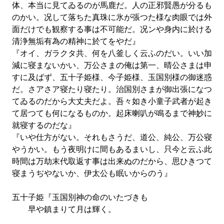
体、本当に見てゐるのが馬鹿だ。人の正邪賢愚が分るも
のかい。况して落ちた真珠に氷が張つた様な肉眼では外
面だけでも観察する事は不可能だ。况ンや身内に於ける
清浄無垢有為の精神に於てをやだ』
『オイ、ガラクタ共、何を八釜しく云ふのだい。いい加
減に寝まないかい、万公さまの俺は第一、晴公さまは申
すに及ばず、五十子姫様、今子姫様、玉国別様の御迷惑
だ。さアさア寝たり寝たり。治国別さまが御出張になつ
てゐるのだから大丈夫だよ。吾々如き小童子武者が起き
て居つても何になるものか。起床喇叭が鳴るまで神妙に
就寝するのだな』
『いや仕方がない。それもさうだ、道公、純公、万公寝
やうかい。もう夜明けに間もあるまいし、只今と云ふ此
時間は万劫末代取返す事は出来ぬのだから、思ひきつて
寝まうぢやないか、伊太公も眠いからのう』
五十子姫『玉国別神の命のいたづきも
早や鎮まりて月は輝く。