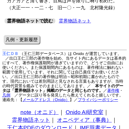
カアカアと清く響き、百鳥は声を限りに囀り初めた。
（大正一一・一二・七 旧一〇・一九 北村隆光録）
霊界物語ネットで読む
霊界物語ネット
凡例・更新履歴
王仁ＤＢ
（王仁三郎データベース）は Onido が運営しています。
／出口王仁三郎の著作物を始め、当サイト内にあるデータは基本的
にすべて、著作権保護期間が過ぎていますので、どうぞご自由にお
使いください。また保護期間内にあるものは、著作権法に触れない
範囲で使用しています。それに関しては自己責任でお使いくださ
い。／出口王仁三郎の著作物は明治～昭和初期に書かれたもので
す。現代においては差別用語と見なされる言葉もありますが、当時
の時代背景を鑑みてそのままにしてあります。／
本サイトのデー
タは「霊界物語ネット」掲載のデータと同じものです。
／
著作権
・
凡例
／データに誤り等を発見したら教えてくれると嬉しいです。
連絡先：【
メールアドレス（Onido）
】
／
プライバシーポリシー
note（オニド）
｜
Onido AI研究室
｜
霊界物語ネット
｜
オニペディア（事典）
｜
王仁本PDFのダウンロード
｜
IME辞書データ
｜