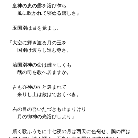
皇神の恵の露を浴び乍ら
風に吹かれて寝ぬる嬉しさ』
玉国別は目を覚まし、
『大空に輝き渡る月の玉を
国別け渡らし進む尊さ。
治国別神の命は雄々しくも
醜の司を教へ居ますか。
吾も亦神の司と選まれて
来りし上は救はでおくべき。
右の目の吾いたづきも止まりけり
月の御神の光浴びしより』
斯く歌ふうちに十七夜の月は西天に色褪せ、鵲の声は