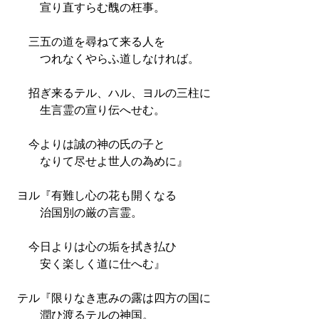
宣り直すらむ醜の枉事。
三五の道を尋ねて来る人を
つれなくやらふ道しなければ。
招ぎ来るテル、ハル、ヨルの三柱に
生言霊の宣り伝へせむ。
今よりは誠の神の氏の子と
なりて尽せよ世人の為めに』
ヨル『有難し心の花も開くなる
治国別の厳の言霊。
今日よりは心の垢を拭き払ひ
安く楽しく道に仕へむ』
テル『限りなき恵みの露は四方の国に
潤ひ渡るテルの神国。