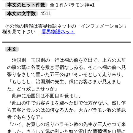
本文のヒット件数
全 1 件/バラモン神=1
本文の文字数
4511
その他の情報は霊界物語ネットの「インフォメーション」
欄を見て下さい
霊界物語ネット
本文
治国別、玉国別の一行は祠の前を立出で、上方の以前
の森の蔭に各蓑を敷き野宿なしゐる。そこへ祠の前へ見
張りをさして置いた五三公はいそいそとして走り来り、
『もしもし、治国別の先生、俄にお客さまが見えまし
た。どう致しませうか』
此声に治国別は不図目を覚まし、
『此山の中でお客さまを迎へた処で仕方がない。然し乍
ら其客と云ふのは如何なる人か。大方バラモン教の落武
者であらうなア』
『ハイ、お察しの通りバラモン教の先生が三人やつて来
ました。さうして気の利いた奴で沢山な葡萄酒を山籠に