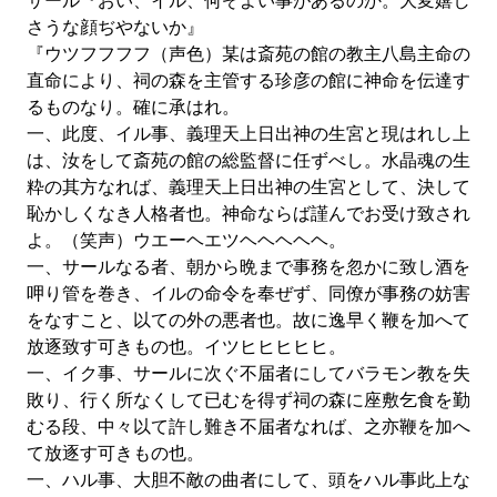
サール『おい、イル、何ぞよい事があるのか。大変嬉し
さうな顔ぢやないか』
『ウツフフフフ（声色）某は斎苑の館の教主八島主命の
直命により、祠の森を主管する珍彦の館に神命を伝達す
るものなり。確に承はれ。
一、此度、イル事、義理天上日出神の生宮と現はれし上
は、汝をして斎苑の館の総監督に任ずべし。水晶魂の生
粋の其方なれば、義理天上日出神の生宮として、決して
恥かしくなき人格者也。神命ならば謹んでお受け致され
よ。（笑声）ウエーヘエツヘヘヘヘヘ。
一、サールなる者、朝から晩まで事務を忽かに致し酒を
呷り管を巻き、イルの命令を奉ぜず、同僚が事務の妨害
をなすこと、以ての外の悪者也。故に逸早く鞭を加へて
放逐致す可きもの也。イツヒヒヒヒヒ。
一、イク事、サールに次ぐ不届者にしてバラモン教を失
敗り、行く所なくして已むを得ず祠の森に座敷乞食を勤
むる段、中々以て許し難き不届者なれば、之亦鞭を加へ
て放逐す可きもの也。
一、ハル事、大胆不敵の曲者にして、頭をハル事此上な