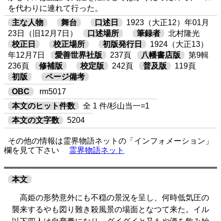
を代わりに連れて行った。
主な人物
舞台
口述日
1923（大正12）年01月
23日（旧12月7日）
口述場所
筆録者
北村隆光
校正日
校正場所
初版発行日
1924（大正13）
年12月7日
愛善世界社版
237頁
八幡書店版
第9輯
236頁
修補版
校定版
242頁
普及版
119頁
初版
ページ備考
OBC
rm5017
本文のヒット件数
全 1 件/杉山当一=1
本文の文字数
5204
その他の情報は霊界物語ネットの「インフォメーション」
欄を見て下さい
霊界物語ネット
本文
高姫の形勢意外にも不穏の景況を呈し、何時低気圧の
襲来するやも図り難き殺風景の場面となつて来た。イル