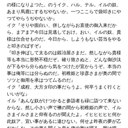
の様になりよつた。のうイク、ハル、テル。イルの奴、
あまり馬鹿にするぢやないか。一つここらで袋叩きにや
つてやらうぢやないか』
イク『そりや面白い、併しながらお直使の御入来だか
ら、まアまア今日は見逃しておけ。おい、イルの奴、貴
様は仕合せものだ。今日から、しようもない芸当をやる
と叩きのばすぞ』
『叩き伸ばして太るのは鍛冶屋さまだ。然しながら貴様
等も本当に形勢不穏だぞ。確り致さぬと、どんな御沙汰
が下るやら分らぬから気をつけたが宜からうぞ。本当の
事は俺等には分らぬのだ。初稚姫と珍彦さまが奥の間で
ソツと御用を承はつて厶るのだ』
イク『成程、大方タ印の事だらうよ。何卒うまく行くと
いいがな』
イル『あんな奴がけつかると参詣者も碌に詣つて来ない
からな。然し小さい声で襖の間から初稚姫の声で、イル
さまイルさまと仰有るのが聞えたよ。イヒヒヒヒヒ何か
此奴ア、宜い事があるに違ひない。何せよ昨夜の夢が乙