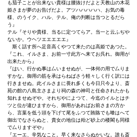
も茄子ことが出来ない貴様は腰抜けだよと天教山の木花
姫さまが夢のお告げだよ。アツハハハハハ、お気の毒
様、のうイク、ハル、テル、俺の判断は当つとるだら
う』
テル『そりや貴様、当るに定つてらア。当一と云ふぢや
ないか。ウヘツエエエエエ』
斯く話す所へ足音高くやつて来たのは高姫であつた。
『これ、イルさま、お前一寸此方へ来てお呉れ。御用が
出来たから』
『はい、行かぬ事は厶いませぬが、一体何の用で厶りま
すかな。御用の筋を承はらねばさう軽々しく行く訳には
行きませぬ。此イルさまに畏れ多くも今日只今より、斎
苑の館の八島主さまより祠の森の神司と任命されたかも
知れませぬぞや。それぢやによつて、今迄のイルとはチ
ツと位が違ひますから、御用があればお前さまの方か
ら、言葉を低う頭を下げて尾をふつて賄賂でも喰はへて
御出でなさらぬと、貴女の地位は殆ど砂上の楼閣も同様
で厶りますぞや』
『エーエ、辛気なこと。早く来なさらぬかいな。誰も斎