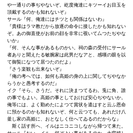
や一通りの事ぢやないぞ。屹度俺達にキツーイお目玉を
頂戴するのかも知れないぞ』
サール『何、俺達にはチツとも関係はないわ』
『貴様はラマ教だから放逐の命令に接したかも知れない
ぞ。あの御直使がお前の顔を非常に覗いて厶つたぢやな
いか』
『何、そんな事があるものかい。祠の森の受付にサール
者ありと聞えたる敏腕家は此男だなアと、感嘆の眼を以
て御覧になつて居つたのだよ』
『さう楽観も出来ないぞ』
『俺の考へでは、如何も高姫の身の上に関してぢやなか
らうかと愚考するのだ』
イク『そら、さうだ。それに決まつてるわ。兎に角、誰
の事でもよい。高姫の事としておけば安心ぢやないか。
俺等には、よく勤めたによつて賞状を遣はすと云ふ恩命
に預かるのかも知れないぞ、何と云つても、あれだけ八
釜し家の高姫に、おとなしく仕へてゐるのだからな』
斯く話す所へ、イルはニコニコしながら帰つて来た。