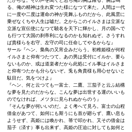
だからな。その声を聞くと忽ち俺の胸は躍る、腕は鳴
る、俺の精神は生れ変つた様になつて来た。人間は一代
に一度や二度は運命の神が見舞ふものだから、此風雲に
乗ぜなくちや人生は嘘だ。之からこのイルさまは立派な
立派な宣伝使になつて驍名を天下に輝かし、月の国へで
も行つて大国の刹帝利になるのかも知れぬぞ。さうすれ
ば貴様らを右守、左守の司に任命してやるからな』
サール『ヘン、梟鳥の又宵企みだらう。初稚姫様が何程
イルさまと仰有つたつて、あの男は受付にイルか、要ら
ないものか、或は道楽者だから此処にイル事はイルさま
と仰有つたかも分らないぞ。兎も角貴様も用心せないと
駄目だ。気をつけよ』
『ヘン、何と云つても一富士、二鷹、三茄子と云ふ結構
な夢を見たのだからな。こんな夢は出世する運のいいも
のでなければ、メツタに見られぬからのう』
『そんな夢が何いいのだ。よく考へて見ろ。富士の山程
借金があつて、如何にも斯うにも首が廻らず、鷹い息も
ようせず、高姫には喚かれ、箒で叩かれ、又その借金は
茄子（済す）事も出来ず、高姫の圧迫に対しても如何と