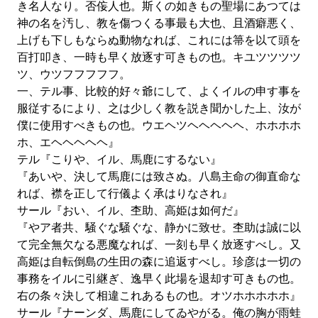
き名人なり。否侫人也。斯くの如きもの聖場にあつては
神の名を汚し、教を傷つくる事最も大也、且酒癖悪く、
上げも下しもならぬ動物なれば、これには箒を以て頭を
百打叩き、一時も早く放逐す可きもの也。キユツツツツ
ツ、ウツフフフフフ。
一、テル事、比較的好々爺にして、よくイルの申す事を
服従するにより、之は少しく教を説き聞かした上、汝が
僕に使用すべきもの也。ウエヘツヘヘヘヘヘ、ホホホホ
ホ、エヘヘヘヘヘ』
テル『こりや、イル、馬鹿にするない』
『あいや、決して馬鹿には致さぬ。八島主命の御直命な
れば、襟を正して行儀よく承はりなされ』
サール『おい、イル、杢助、高姫は如何だ』
『やア者共、騒ぐな騒ぐな、静かに致せ。杢助は誠に以
て完全無欠なる悪魔なれば、一刻も早く放逐すべし。又
高姫は自転倒島の生田の森に追返すべし。珍彦は一切の
事務をイルに引継ぎ、逸早く此場を退却す可きもの也。
右の条々決して相違これあるもの也。オツホホホホホ』
サール『ナーンダ、馬鹿にしてゐやがる。俺の胸が雨蛙