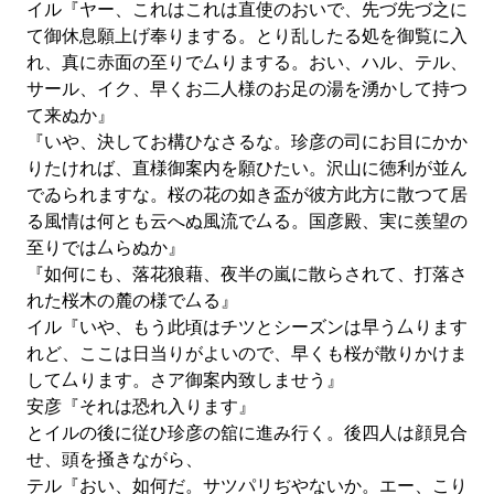
イル『ヤー、これはこれは直使のおいで、先づ先づ之に
て御休息願上げ奉りまする。とり乱したる処を御覧に入
れ、真に赤面の至りで厶りまする。おい、ハル、テル、
サール、イク、早くお二人様のお足の湯を湧かして持つ
て来ぬか』
『いや、決してお構ひなさるな。珍彦の司にお目にかか
りたければ、直様御案内を願ひたい。沢山に徳利が並ん
でゐられますな。桜の花の如き盃が彼方此方に散つて居
る風情は何とも云へぬ風流で厶る。国彦殿、実に羨望の
至りでは厶らぬか』
『如何にも、落花狼藉、夜半の嵐に散らされて、打落さ
れた桜木の麓の様で厶る』
イル『いや、もう此頃はチツとシーズンは早う厶ります
れど、ここは日当りがよいので、早くも桜が散りかけま
して厶ります。さア御案内致しませう』
安彦『それは恐れ入ります』
とイルの後に従ひ珍彦の舘に進み行く。後四人は顔見合
せ、頭を掻きながら、
テル『おい、如何だ。サツパリぢやないか。エー、こり