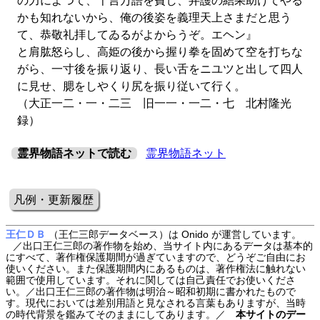
の力によつて、千言万語を費し、弁護の結果助けてやる
かも知れないから、俺の後姿を義理天上さまだと思う
て、恭敬礼拝してゐるがよからうぞ。エヘン』
と肩肱怒らし、高姫の後から握り拳を固めて空を打ちな
がら、一寸後を振り返り、長い舌をニユツと出して四人
に見せ、腮をしやくり尻を振り従いて行く。
（大正一二・一・二三 旧一一・一二・七 北村隆光
録）
霊界物語ネットで読む
霊界物語ネット
凡例・更新履歴
王仁ＤＢ
（王仁三郎データベース）は Onido が運営しています。
／出口王仁三郎の著作物を始め、当サイト内にあるデータは基本的
にすべて、著作権保護期間が過ぎていますので、どうぞご自由にお
使いください。また保護期間内にあるものは、著作権法に触れない
範囲で使用しています。それに関しては自己責任でお使いくださ
い。／出口王仁三郎の著作物は明治～昭和初期に書かれたもので
す。現代においては差別用語と見なされる言葉もありますが、当時
の時代背景を鑑みてそのままにしてあります。／
本サイトのデー