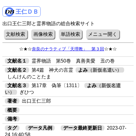
王仁ＤＢ
出口王仁三郎と霊界物語の総合検索サイト
文献検索
画像検索
単語検索
メニュー開く
☆★☆
奈良のナラティブ「天理教」 第３回
☆★☆
文献名１
霊界物語 第50巻 真善美愛 丑の巻
文献名２
第4篇 神犬の言霊
よみ
（新仮名遣い）
しんけんのことたま
文献名３
第17章 偽筆〔1311〕
よみ
（新仮名遣
い）
ぎひつ
著者
出口王仁三郎
概要
備考
タグ
データ凡例
データ最終更新日
2023-07-
24 16:40:58