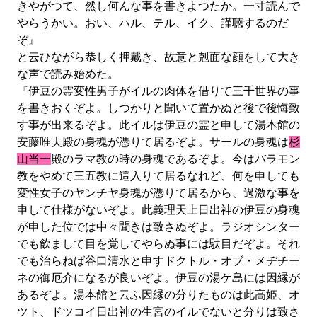
きやがつて、然し何んな事を書きよつたか。一寸読んで
やらうかい。おい、ハル、テル、イク、謹聴するのだ
ぞ』
と云ひながら恭しく押戴き、故意と剋面な顔をして大き
な声で読み始めた。
『伊豆の霊変性男子がイルの肉体を借りて三千世界の事
を書きおくぞよ。しつかりと聞いて置かぬと後で後悔致
す事が出来るぞよ。此イルは伊豆の霊と申して湯本館の
安藤唯夫殿の身魂が憑りて居るぞよ。サールの身魂は
杉
山当一
殿のラマ教の時の身魂であるぞよ。今はバラモン
教をやめて三五教に這入りて居るなれど、何を申しても
変性女子のヤンチヤ身魂が憑りて居るから、過激な事を
申して仕様がないぞよ。此義理天上日出神の伊豆の身魂
が申した位では中々聞きは致さぬぞよ。ラジオシンター
でも飲まして目を覚してやらぬ事には駄目だぞよ。それ
でも治らねば谷口清水と申すドクトル・オブ・メヂチー
ネの御厄介になるが良いぞよ。伊豆の湯ケ島には因縁が
あるぞよ。湯本館と云ふ因縁の分りたものは此高姫、オ
ツト、ドツコイ日出神の生宮のイルでないと分りは致さ