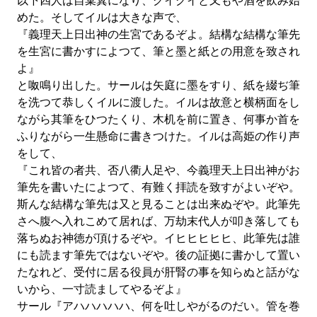
以下四人は自棄糞になり、グイグイと又もや酒を飲み始
めた。そしてイルは大きな声で、
『義理天上日出神の生宮であるぞよ。結構な結構な筆先
を生宮に書かすによつて、筆と墨と紙との用意を致され
よ』
と呶鳴り出した。サールは矢庭に墨をすり、紙を綴ぢ筆
を洗つて恭しくイルに渡した。イルは故意と横柄面をし
ながら其筆をひつたくり、木机を前に置き、何事か首を
ふりながら一生懸命に書きつけた。イルは高姫の作り声
をして、
『これ皆の者共、否八衢人足や、今義理天上日出神がお
筆先を書いたによつて、有難く拝読を致すがよいぞや。
斯んな結構な筆先は又と見ることは出来ぬぞや。此筆先
さへ腹へ入れこめて居れば、万劫末代人が叩き落しても
落ちぬお神徳が頂けるぞや。イヒヒヒヒヒ、此筆先は誰
にも読ます筆先ではないぞや。後の証拠に書かして置い
たなれど、受付に居る役員が肝腎の事を知らぬと話がな
いから、一寸読ましてやるぞよ』
サール『アハハハハハ、何を吐しやがるのだい。管を巻