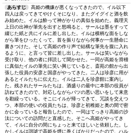
あらすじ
高姫の機嫌が悪くなってきたので、イル以下
四人は戻ってきてやけくそになり、またグイグイと酒を飲
み始めた。イルは酔って神がかりの真似を始めた。義理天
上日の出神が筆先を出すと怒鳴ると、サールは墨をすって
綴じた紙と共にイルに差し出した。イルは横柄な面をしな
がら筆をひったくって、首を振りながら何事か一生懸命に
書きつけた。そして高姫の作り声で結構な筆先を腹に入れ
るように、と言って皆に差し出した。サールは笑いながら
受け取り、他の者に拝読して聞かせた。一同が高姫を滑稽
に真似たイルの筆先に笑い興じていると、斎苑の館から出
張した役員の安彦と国彦がやってきた。二人は珍彦に用が
あるとイルたちに伝えた。イルは二人を珍彦館に案内し
た。残されたサールたちは、酒盛りの最中に本部の役員が
訪ねてきたので、対応しながらバツの悪い思いをして来意
を勘繰っている。そこにイルが帰ってきて、冗談を交えつ
つ、本部の使いの役員たちは、珍彦と初稚姫と奥の間で密
かに会っていると報告したので、一同はてっきり高姫の沙
汰についての訪問だと直感した。そこへ高姫がやってき
て、イルに自分の間にちょっと来てほしいと依頼した。し
かしイルは諧謔で高姫を煙に巻くばかりだったので、ハル