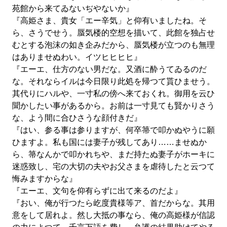
苑館から来てゐないぢやないか』
『高姫さま、貴女「エー辛気」と仰有いましたね。そ
ら、さうでせう。蜃気楼的空想を描いて、此館を独占せ
むとする泡沫の如き企みだから、蜃気楼が立つのも無理
はありませぬわい。イツヒヒヒヒ』
『エーエ、仕方のない男だな。又酒に酔うてゐるのだ
な。それならイルは今日限り此処を帰つて貰ひませう。
其代りにハルや、一寸私の傍へ来ておくれ。御用を云ひ
聞かしたい事があるから。お前は一寸見ても賢かりさう
な、よう間に合ひさうな顔付きだ』
『はい、参る事は参りますが、何卒箒で叩かぬやうに願
ひますよ。私も国には妻子が残してあり……ませぬか
ら、箒なんかで叩かれちや、まだ持たぬ妻子がホーキに
迷惑致し、宅の大切の夫やお父さまを虐待したと云つて
悔みますからな』
『エーエ、文句を仰有らずに出て来るのだよ』
『おい、俺が行つたら屹度貴様等ア、首だからな。其用
意をして居れよ。然し大抵の事なら、俺の高姫様が信認