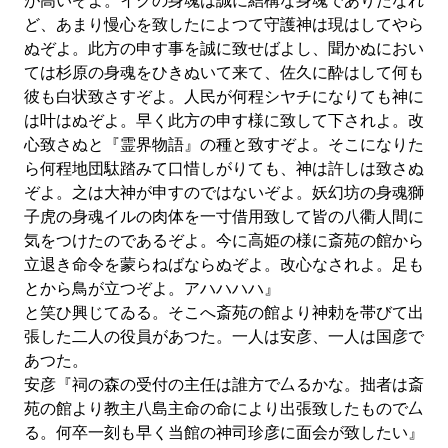
が高いぞよ。イクの身魂は誠に結構な身魂でありたなれ
ど、あまり慢心を致したによつて守護神は現はしてやら
ぬぞよ。此方の申す事を誠に致せばよし、聞かぬにおい
ては杉原の身魂をひきぬいて来て、佐久に酔はして何も
彼も白状致さすぞよ。人民が何程シヤチになりても神に
は叶はぬぞよ。早く此方の申す様に致して下されよ。改
心致さぬと『霊界物語』の種と致すぞよ。そこになりた
ら何程地団駄踏みて口惜しがりても、神は許しは致さぬ
ぞよ。之は大神が申すのではないぞよ。妖幻坊の身魂獅
子虎の身魂イルの肉体を一寸借用致して皆の八衢人間に
気をつけたのであるぞよ。今に高姫の様に斎苑の館から
立退き命令を蒙らねばならぬぞよ。改心なされよ。足も
とから鳥が立つぞよ。アハハハハ』
と笑ひ興じてゐる。そこへ斎苑の館より神勅を帯びて出
張した二人の役員があつた。一人は安彦、一人は国彦で
あつた。
安彦『祠の森の受付の主任は誰方で厶るかな。拙者は斎
苑の館より教主八島主命の命により出張致したもので厶
る。何卒一刻も早く当館の神司珍彦に面会が致したい』