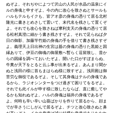
ぬぞよ。それぢやによつて沢山の人民が水晶の温泉にイ
ルの身魂と申すぞよ。今の内に改心を致さぬとサールも
ハルもテルもイクも、皆アオ彦の身魂の憑りて居る北村
隆光に書きとめさして置いて、末代名を残さして置くぞ
よ。それでも改心を致さねば摩利支天の身魂の憑りて居
る松村真澄に細かう書き残さすぞよ。それで足らねば夕
日の御影、加藤竿竹姫の身魂の手を借りて書き残さすぞ
よ。義理天上日出神の生宮は蟇の身魂の憑りた黒姫と因
縁ありて、伊豆の御魂の御屋敷へ暫らく逗留致し、昔か
らの因縁を調べておいたぞよ。開いた口がすぼまらぬ、
牛糞が天下をとると云ふ事が出来るぞよ。あんまり聞か
ぬと浅田の様に首もまはらぬ様に致すぞよ。浅田殿は御
苦労な御役であるぞよ。そして其身魂はテルの身魂であ
るから、ラジオシンターをつけ過ぎて困りてをるぞよ。
それでも此イルが申す様に致したならば、直に癒してや
るかも知れぬぞよ。ハルの身魂は福井の身魂であるぞ
よ。何時も辛い辛い山葵ばかりを作りて居るから、顔ま
でが辛さうにしがんで居るぞよ。チツと改心致さぬと鼻