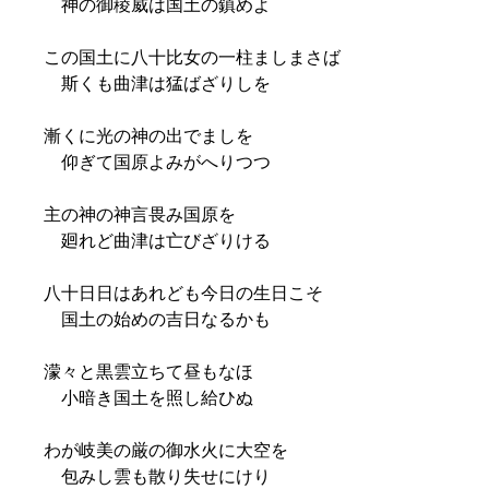
神の御稜威は国土の鎮めよ
この国土に八十比女の一柱ましまさば
斯くも曲津は猛ばざりしを
漸くに光の神の出でましを
仰ぎて国原よみがへりつつ
主の神の神言畏み国原を
廻れど曲津は亡びざりける
八十日日はあれども今日の生日こそ
国土の始めの吉日なるかも
濛々と黒雲立ちて昼もなほ
小暗き国土を照し給ひぬ
わが岐美の厳の御水火に大空を
包みし雲も散り失せにけり