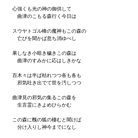
心強くも光の神の御供して
曲津のこもる森行く今日は
スウヤトゴル峰の魔神もこの森の
亡びを聞かば忽ち消ゆべし
果しなき小暗き穢きこの森は
曲津のすみかに応はしきかな
百木々は半ば枯れつつ各も各も
邪気吐き出でて世を汚しつつ
曲津見の邪気の集るこの森を
生言霊にきよめひらかむ
この森に醜の狐の棲むと聞けば
分け入りし神今までになし