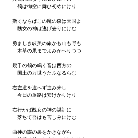
鶴は御空に舞ひ初めにけり
斯くならばこの魔の森は天国よ
醜女の神は逃げ去りにけむ
勇ましき岐美の旅かも山も野も
木草の果までよみがへりつつ
幾千の鶴の鳴く音は西方の
国土の万世うたふなるらむ
右左道を違へず進み来し
今日の旅路は安けかりけり
右行かば醜女の神の謀計に
落ちて吾はも苦しみにけむ
曲神の謀の裏をかきながら