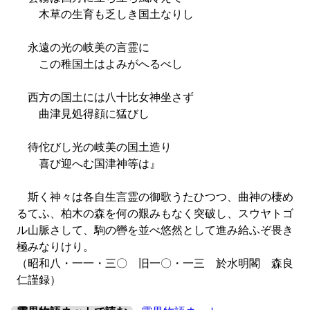
木草の生育も乏しき国土なりし
永遠の光の岐美の言霊に
この稚国土はよみがへるべし
西方の国土には八十比女神坐さず
曲津見処得顔に猛びし
待佗びし光の岐美の国土造り
喜び迎へむ国津神等は』
斯く神々は各自生言霊の御歌うたひつつ、曲神の棲め
るてふ、柏木の森を何の艱みもなく突破し、スウヤトゴ
ル山脈さして、駒の轡を並べ悠然として進み給ふぞ畏き
極みなりけり。
（昭和八・一一・三〇 旧一〇・一三 於水明閣 森良
仁謹録）