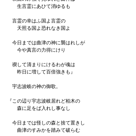
生言霊にあひて消ゆるも
言霊の幸はふ国よ言霊の
天照る国よ恐れなき国よ
今日までは曲津の神に襲はれしが
今や真言の力得にけり
禊して清まりにけるわが魂は
昨日に増して百倍強きも』
宇志波岐の神の御歌。
『この辺り宇志波岐居れど柏木の
森に足をば入れし事なし
今日までは怪しの森と捨て置きし
曲津のすみかを踏みて破らむ