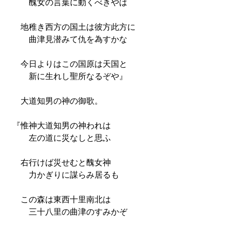
醜女の言葉に動くべきやは
地稚き西方の国土は彼方此方に
曲津見潜みて仇を為すかな
今日よりはこの国原は天国と
新に生れし聖所なるぞや』
大道知男の神の御歌。
『惟神大道知男の神われは
左の道に災なしと思ふ
右行けば災せむと醜女神
力かぎりに謀らみ居るも
この森は東西十里南北は
三十八里の曲津のすみかぞ