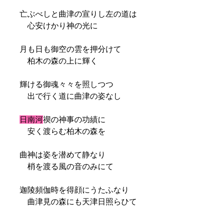
亡ぶべしと曲津の宣りし左の道は
心安けかり神の光に
月も日も御空の雲を押分けて
柏木の森の上に輝く
輝ける御魂々々を照しつつ
出で行く道に曲津の姿なし
日南河
禊の神事の功績に
安く渡らむ柏木の森を
曲神は姿を潜めて静なり
梢を渡る風の音のみにて
迦陵頻伽時を得顔にうたふなり
曲津見の森にも天津日照らひて