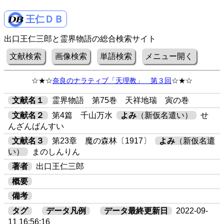
王仁ＤＢ
出口王仁三郎と霊界物語の総合検索サイト
文献検索
画像検索
単語検索
メニュー開く
☆★☆
奈良のナラティブ「天理教」 第３回
☆★☆
文献名１
霊界物語 第75巻 天祥地瑞 寅の巻
文献名２
第4篇 千山万水
よみ
（新仮名遣い）
せ
んざんばんすい
文献名３
第23章 魔の森林〔1917〕
よみ
（新仮名遣
い）
まのしんりん
著者
出口王仁三郎
概要
備考
タグ
データ凡例
データ最終更新日
2022-09-
11 16:56:16