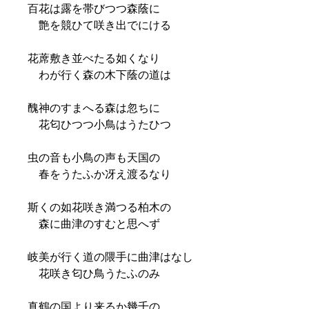
百花は露を帯びつつ森蔭に
艶を競ひて咲き出でにける
花蓆敷き並べたる如くなり
わが行く森の木下蔭の道は
醜神のすまへる森は忽ちに
花匂ひつつ小鳥はうたひつ
虫の音も小鳥の声も天国の
春をうたふか冴え渡るなり
斯くの如花咲き満つる柏木の
森に曲津のすむと思へず
岐美が行く道の隈手に曲津はなし
花咲き匂ひ鳥うたふのみ
真鶴の国より来るか幾千の