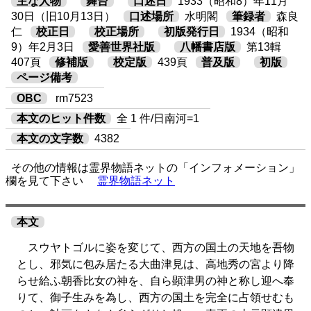
主な人物
舞台
口述日
1933（昭和8）年11月
30日（旧10月13日）
口述場所
水明閣
筆録者
森良
仁
校正日
校正場所
初版発行日
1934（昭和
9）年2月3日
愛善世界社版
八幡書店版
第13輯
407頁
修補版
校定版
439頁
普及版
初版
ページ備考
OBC
rm7523
本文のヒット件数
全 1 件/日南河=1
本文の文字数
4382
その他の情報は霊界物語ネットの「インフォメーション」
欄を見て下さい
霊界物語ネット
本文
スウヤトゴルに姿を変じて、西方の国土の天地を吾物
とし、邪気に包み居たる大曲津見は、高地秀の宮より降
らせ給ふ朝香比女の神を、自ら顕津男の神と称し迎へ奉
りて、御子生みを為し、西方の国土を完全に占領せむも