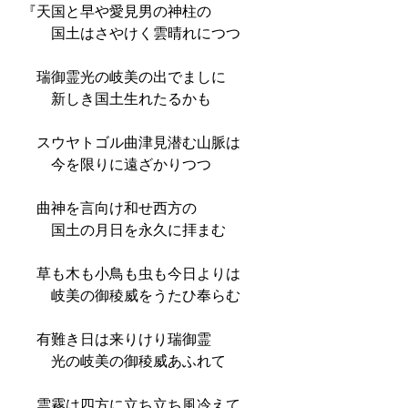
『天国と早や愛見男の神柱の
国土はさやけく雲晴れにつつ
瑞御霊光の岐美の出でましに
新しき国土生れたるかも
スウヤトゴル曲津見潜む山脈は
今を限りに遠ざかりつつ
曲神を言向け和せ西方の
国土の月日を永久に拝まむ
草も木も小鳥も虫も今日よりは
岐美の御稜威をうたひ奉らむ
有難き日は来りけり瑞御霊
光の岐美の御稜威あふれて
雲霧は四方に立ち立ち風冷えて