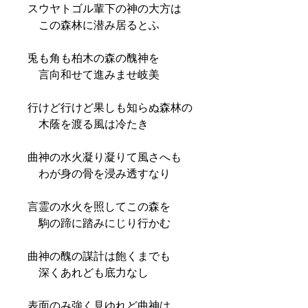
スウヤトゴル輩下の神の大方は
この森林に潜み居るとふ
兎も角も柏木の森の醜神を
言向和せて進みませ岐美
行けど行けど果しも知らぬ森林の
木蔭を渡る風は冷たき
曲神の水火凝り凝りて風さへも
わが身の骨を浸み透すなり
言霊の水火を照してこの森を
駒の蹄に踏みにじり行かむ
曲神の醜の謀計は飽くまでも
深くあれども底力なし
表面のみ強く見ゆれど曲神は