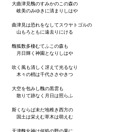
大曲津見醜のすみかのこの森の
岐美のみゆきに清まりしはや
曲津見は恐れをなしてスウヤトゴルの
山もろともに遠去りにける
醜狐数多棲むてふこの森も
月日輝く神園となりしはや
吹く風も清しく冴えて光るなり
木々の梢は千代ささやきつ
大空を包みし醜の黒雲も
散りて跡なく月日は照らふ
斯くならば未だ地稚き西方の
国土は栄えむ草木は萌えむ
天津醜女神は何処の野の果に