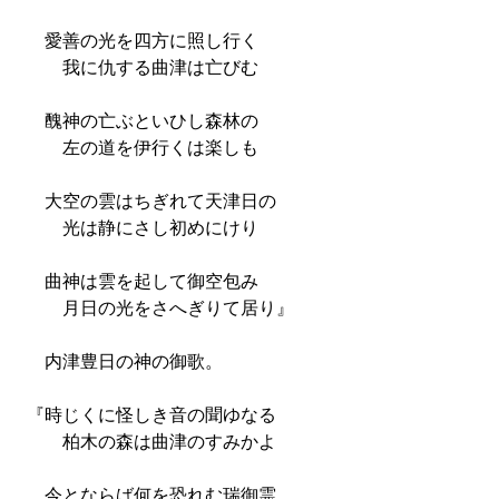
愛善の光を四方に照し行く
我に仇する曲津は亡びむ
醜神の亡ぶといひし森林の
左の道を伊行くは楽しも
大空の雲はちぎれて天津日の
光は静にさし初めにけり
曲神は雲を起して御空包み
月日の光をさへぎりて居り』
内津豊日の神の御歌。
『時じくに怪しき音の聞ゆなる
柏木の森は曲津のすみかよ
今とならば何を恐れむ瑞御霊