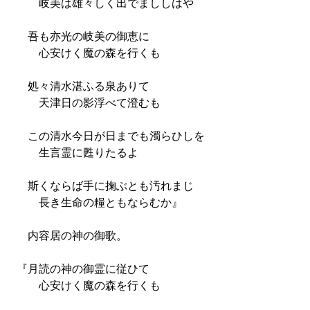
岐美は雄々しく出でまししはや
吾も亦光の岐美の御恵に
心安けく魔の森を行くも
処々清水湛ふる泉ありて
天津日の影浮べて澄むも
この清水今日が日までも濁らひしを
生言霊に甦りたるよ
斯くならば手に掬ぶとも汚れまじ
長き生命の糧ともならむか』
内容居の神の御歌。
『月読の神の御霊に従ひて
心安けく魔の森を行くも