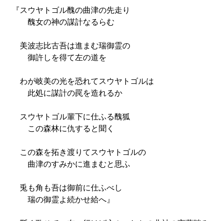
『スウヤトゴル醜の曲津の先走り
醜女の神の謀計なるらむ
美波志比古吾は進まむ瑞御霊の
御許しを得て左の道を
わが岐美の光を恐れてスウヤトゴルは
此処に謀計の罠を造れるか
スウヤトゴル輩下に仕ふる醜狐
この森林に仇すると聞く
この森を拓き渡りてスウヤトゴルの
曲津のすみかに進まむと思ふ
兎も角も吾は御前に仕ふべし
瑞の御霊よ続かせ給へ』