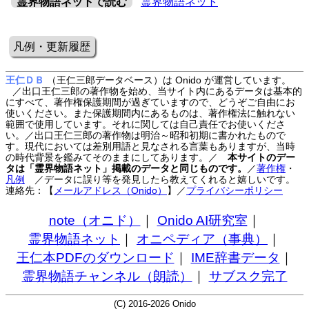
霊界物語ネットで読む
霊界物語ネット
凡例・更新履歴
王仁ＤＢ
（王仁三郎データベース）は Onido が運営しています。
／出口王仁三郎の著作物を始め、当サイト内にあるデータは基本的
にすべて、著作権保護期間が過ぎていますので、どうぞご自由にお
使いください。また保護期間内にあるものは、著作権法に触れない
範囲で使用しています。それに関しては自己責任でお使いくださ
い。／出口王仁三郎の著作物は明治～昭和初期に書かれたもので
す。現代においては差別用語と見なされる言葉もありますが、当時
の時代背景を鑑みてそのままにしてあります。／
本サイトのデー
タは「霊界物語ネット」掲載のデータと同じものです。
／
著作権
・
凡例
／データに誤り等を発見したら教えてくれると嬉しいです。
連絡先：【
メールアドレス（Onido）
】
／
プライバシーポリシー
note（オニド）
｜
Onido AI研究室
｜
霊界物語ネット
｜
オニペディア（事典）
｜
王仁本PDFのダウンロード
｜
IME辞書データ
｜
霊界物語チャンネル（朗読）
｜
サブスク完了
(C) 2016-2026 Onido