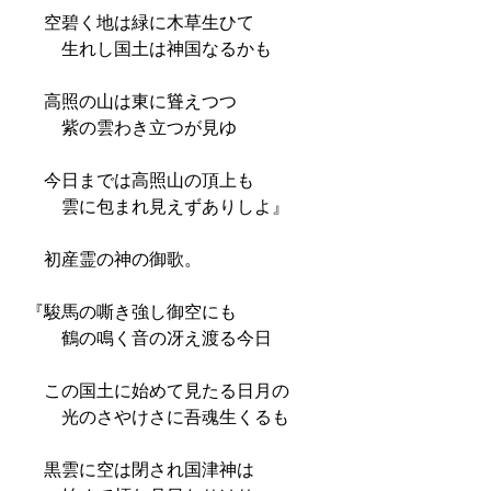
空碧く地は緑に木草生ひて
生れし国土は神国なるかも
高照の山は東に聳えつつ
紫の雲わき立つが見ゆ
今日までは高照山の頂上も
雲に包まれ見えずありしよ』
初産霊の神の御歌。
『駿馬の嘶き強し御空にも
鶴の鳴く音の冴え渡る今日
この国土に始めて見たる日月の
光のさやけさに吾魂生くるも
黒雲に空は閉され国津神は