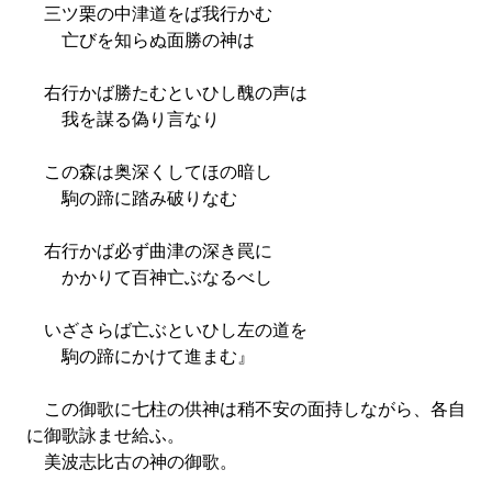
三ツ栗の中津道をば我行かむ
亡びを知らぬ面勝の神は
右行かば勝たむといひし醜の声は
我を謀る偽り言なり
この森は奥深くしてほの暗し
駒の蹄に踏み破りなむ
右行かば必ず曲津の深き罠に
かかりて百神亡ぶなるべし
いざさらば亡ぶといひし左の道を
駒の蹄にかけて進まむ』
この御歌に七柱の供神は稍不安の面持しながら、各自
に御歌詠ませ給ふ。
美波志比古の神の御歌。