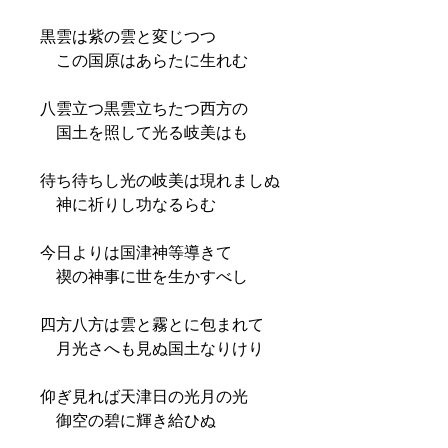
黒雲は紫の雲と変じつつ
この国原はあらたに生れむ
八雲立つ黒雲立ちたつ西方の
国土を照して光る岐美はも
待ち待ちし光の岐美は現れましぬ
神に祈りし功なるらむ
今日よりは国津神等導きて
禊の神事に世を生かすべし
四方八方は雲と霧とに包まれて
月光さへも見ぬ国土なりけり
仰ぎ見れば天津日の光月の光
御空の碧に輝き給ひぬ