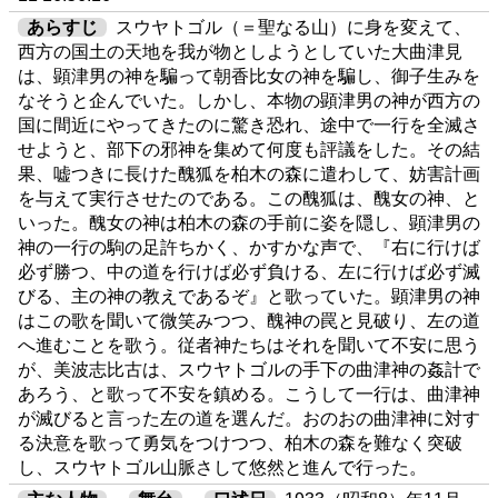
あらすじ
スウヤトゴル（＝聖なる山）に身を変えて、
西方の国土の天地を我が物としようとしていた大曲津見
は、顕津男の神を騙って朝香比女の神を騙し、御子生みを
なそうと企んでいた。しかし、本物の顕津男の神が西方の
国に間近にやってきたのに驚き恐れ、途中で一行を全滅さ
せようと、部下の邪神を集めて何度も評議をした。その結
果、嘘つきに長けた醜狐を柏木の森に遣わして、妨害計画
を与えて実行させたのである。この醜狐は、醜女の神、と
いった。醜女の神は柏木の森の手前に姿を隠し、顕津男の
神の一行の駒の足許ちかく、かすかな声で、『右に行けば
必ず勝つ、中の道を行けば必ず負ける、左に行けば必ず滅
びる、主の神の教えであるぞ』と歌っていた。顕津男の神
はこの歌を聞いて微笑みつつ、醜神の罠と見破り、左の道
へ進むことを歌う。従者神たちはそれを聞いて不安に思う
が、美波志比古は、スウヤトゴルの手下の曲津神の姦計で
あろう、と歌って不安を鎮める。こうして一行は、曲津神
が滅びると言った左の道を選んだ。おのおの曲津神に対す
る決意を歌って勇気をつけつつ、柏木の森を難なく突破
し、スウヤトゴル山脈さして悠然と進んで行った。