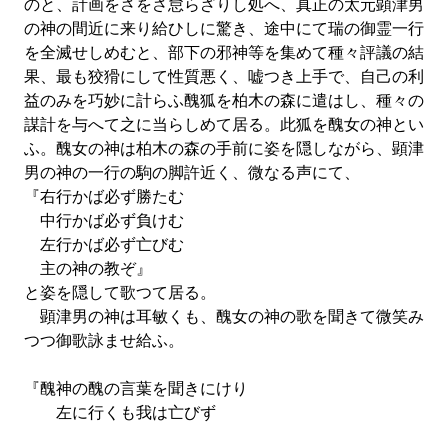
のと、計画をさをさ怠らざりし処へ、真正の太元顕津男
の神の間近に来り給ひしに驚き、途中にて瑞の御霊一行
を全滅せしめむと、部下の邪神等を集めて種々評議の結
果、最も狡猾にして性質悪く、嘘つき上手で、自己の利
益のみを巧妙に計らふ醜狐を柏木の森に遣はし、種々の
謀計を与へて之に当らしめて居る。此狐を醜女の神とい
ふ。醜女の神は柏木の森の手前に姿を隠しながら、顕津
男の神の一行の駒の脚許近く、微なる声にて、
『右行かば必ず勝たむ
中行かば必ず負けむ
左行かば必ず亡びむ
主の神の教ぞ』
と姿を隠して歌つて居る。
顕津男の神は耳敏くも、醜女の神の歌を聞きて微笑み
つつ御歌詠ませ給ふ。
『醜神の醜の言葉を聞きにけり
左に行くも我は亡びず