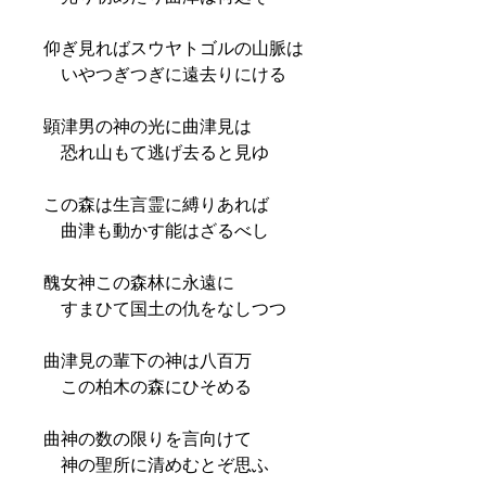
仰ぎ見ればスウヤトゴルの山脈は
いやつぎつぎに遠去りにける
顕津男の神の光に曲津見は
恐れ山もて逃げ去ると見ゆ
この森は生言霊に縛りあれば
曲津も動かす能はざるべし
醜女神この森林に永遠に
すまひて国土の仇をなしつつ
曲津見の輩下の神は八百万
この柏木の森にひそめる
曲神の数の限りを言向けて
神の聖所に清めむとぞ思ふ