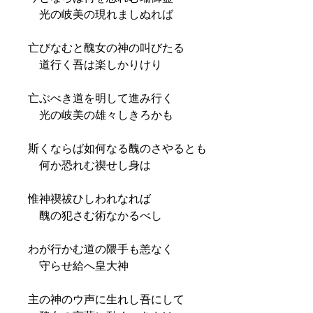
光の岐美の現れましぬれば
亡びなむと醜女の神の叫びたる
道行く吾は楽しかりけり
亡ぶべき道を明して進み行く
光の岐美の雄々しきろかも
斯くならば如何なる醜のさやるとも
何か恐れむ禊せし身は
惟神禊祓ひしわれなれば
醜の犯さむ術なかるべし
わが行かむ道の隈手も恙なく
守らせ給へ皇大神
主の神のウ声に生れし吾にして