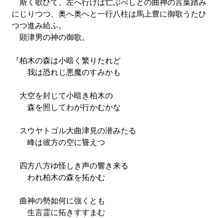
斯く歌ひて、左へ行けば亡ぶべしとの曲神の言葉踏み
にじりつつ、奥へ奥へと一行八柱は馬上豊に御歌うたひ
つつ進み給ふ。
顕津男の神の御歌。
『柏木の森は小暗く繁りたれど
我は恐れじ悪魔のすみかも
大空を封じて小暗き柏木の
森を照してわが行かむかな
スウヤトゴル大曲津見の潜みたる
峰は彼方の空に聳えつ
四方八方ゆ怪しき声の響き来る
われ柏木の森を拓かむ
曲神の勢如何に強くとも
生言霊に拓きすすまむ