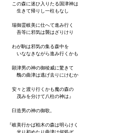
この森に迷ひ入りたる国津神は
生きて帰りし一柱もなし
瑞御霊岐美に仕へて進み行く
吾等に邪気は襲はざりけり
わが駒は邪気の集る森中を
いななきながら進み行くかも
顕津男の神の御稜威に驚きて
醜の曲津は逃げ去りにけむか
安々と渡り行くかも魔の森の
茂みを分けて八柱の神は』
臼造男の神の御歌。
『岐美行かば柏木の森は明らけく
光り初めたり曲津は何処ぞ