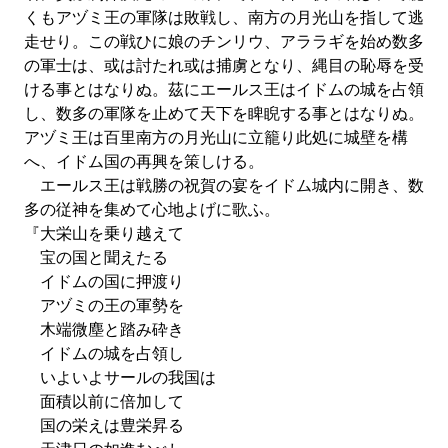
くもアヅミ王の軍隊は敗戦し、南方の月光山を指して逃
走せり。この戦ひに娘のチンリウ、アララギを始め数多
の軍士は、或は討たれ或は捕虜となり、縄目の恥辱を受
ける事とはなりぬ。茲にエールス王はイドムの城を占領
し、数多の軍隊を止めて天下を睥睨する事とはなりぬ。
アヅミ王は百里南方の月光山に立籠り此処に城壁を構
へ、イドム国の再興を策しける。
エールス王は戦勝の祝賀の宴をイドム城内に開き、数
多の従神を集めて心地よげに歌ふ。
『大栄山を乗り越えて
宝の国と聞えたる
イドムの国に押渡り
アヅミの王の軍勢を
木端微塵と踏み砕き
イドムの城を占領し
いよいよサールの我国は
面積以前に倍加して
国の栄えは豊栄昇る