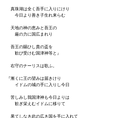
真珠湖は全く吾手に入りにけり
今日より善き子生れ来らむ
天地の神の恵みと吾王の
厳の力に国広まれり
吾王の賜ひし貴の盃を
歓び受けむ国津神等と』
右守のナーリスは歌ふ。
『漸くに王の望みは届きけり
イドムの城の手に入りし今日
苦しみし我国津神も今日よりは
歓ぎ栄えむイドムに移りて
果てしなき此の広き国を手に入れて