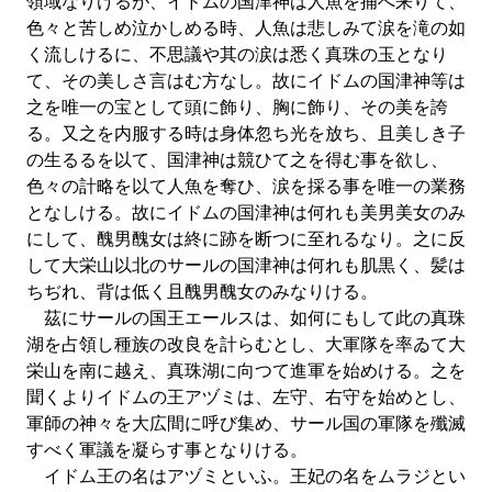
領域なりけるが、イドムの国津神は人魚を捕へ来りて、
色々と苦しめ泣かしめる時、人魚は悲しみて涙を滝の如
く流しけるに、不思議や其の涙は悉く真珠の玉となり
て、その美しさ言はむ方なし。故にイドムの国津神等は
之を唯一の宝として頭に飾り、胸に飾り、その美を誇
る。又之を内服する時は身体忽ち光を放ち、且美しき子
の生るるを以て、国津神は競ひて之を得む事を欲し、
色々の計略を以て人魚を奪ひ、涙を採る事を唯一の業務
となしける。故にイドムの国津神は何れも美男美女のみ
にして、醜男醜女は終に跡を断つに至れるなり。之に反
して大栄山以北のサールの国津神は何れも肌黒く、髪は
ちぢれ、背は低く且醜男醜女のみなりける。
茲にサールの国王エールスは、如何にもして此の真珠
湖を占領し種族の改良を計らむとし、大軍隊を率ゐて大
栄山を南に越え、真珠湖に向つて進軍を始めける。之を
聞くよりイドムの王アヅミは、左守、右守を始めとし、
軍師の神々を大広間に呼び集め、サール国の軍隊を殲滅
すべく軍議を凝らす事となりける。
イドム王の名はアヅミといふ。王妃の名をムラジとい