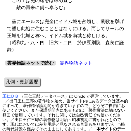
この上は兜の緒をば締め直し
敵の再来に備へ奉らむ』
茲にエールスは完全にイドム城を占領し、凱歌を挙げ
て暫し此処に住むこととはなりにける。而してサールの
王城を北城と称へ、イドム城を南城と称しける。
（昭和九・八・四 旧六・二四 於伊豆別院 森良仁謹
録）
霊界物語ネットで読む
霊界物語ネット
凡例・更新履歴
王仁ＤＢ
（王仁三郎データベース）は Onido が運営しています。
／出口王仁三郎の著作物を始め、当サイト内にあるデータは基本的
にすべて、著作権保護期間が過ぎていますので、どうぞご自由にお
使いください。また保護期間内にあるものは、著作権法に触れない
範囲で使用しています。それに関しては自己責任でお使いくださ
い。／出口王仁三郎の著作物は明治～昭和初期に書かれたもので
す。現代においては差別用語と見なされる言葉もありますが、当時
の時代背景を鑑みてそのままにしてあります。／
本サイトのデー