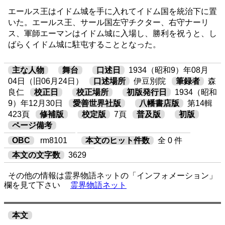
エールス王はイドム城を手に入れてイドム国を統治下に置
いた。エールス王、サール国左守チクター、右守ナーリ
ス、軍師エーマンはイドム城に入場し、勝利を祝うと、し
ばらくイドム城に駐屯することとなった。
主な人物
舞台
口述日
1934（昭和9）年08月
04日（旧06月24日）
口述場所
伊豆別院
筆録者
森
良仁
校正日
校正場所
初版発行日
1934（昭和
9）年12月30日
愛善世界社版
八幡書店版
第14輯
423頁
修補版
校定版
7頁
普及版
初版
ページ備考
OBC
rm8101
本文のヒット件数
全 0 件
本文の文字数
3629
その他の情報は霊界物語ネットの「インフォメーション」
欄を見て下さい
霊界物語ネット
本文