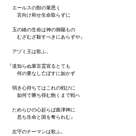
エールスの獣の輩悉く
言向け和せ生命取らずに
玉の緒の生命は神の御賜もの
むざむざ殺すべきにあらずや』
アヅミ王は歌ふ。
『道知らぬ輩言霊宣るとても
何の要なし亡ぼすに如かず
弱き心持ちてはこれの戦ひに
如何で勝ち得む飽くまで戦へ
ためらひの心起らば曲津神に
忽ち生命と国を奪られむ』
左守のナーマンは歌ふ。