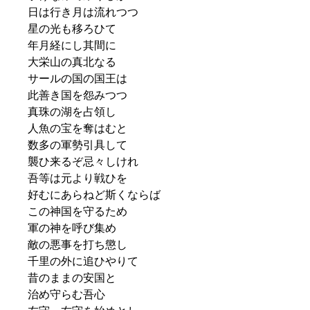
日は行き月は流れつつ
星の光も移ろひて
年月経にし其間に
大栄山の真北なる
サールの国の国王は
此善き国を怨みつつ
真珠の湖を占領し
人魚の宝を奪はむと
数多の軍勢引具して
襲ひ来るぞ忌々しけれ
吾等は元より戦ひを
好むにあらねど斯くならば
この神国を守るため
軍の神を呼び集め
敵の悪事を打ち懲し
千里の外に追ひやりて
昔のままの安国と
治め守らむ吾心