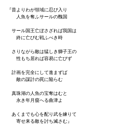
『昔よりわが領域に忍び入り
人魚を奪ふサールの醜国
サール国王亡ぼさざれば我国は
終に亡びむ戦ふべき時
さりながら敵は猛しき獅子王の
性もち居れば容易に亡びず
計画を完全にして進まずば
敵の謀計の罠に陥らむ
真珠湖の人魚の宝奪はむと
永き年月窺へる曲津よ
あくまでも心を配り武を練りて
寄せ来る敵を討ち滅さむ』