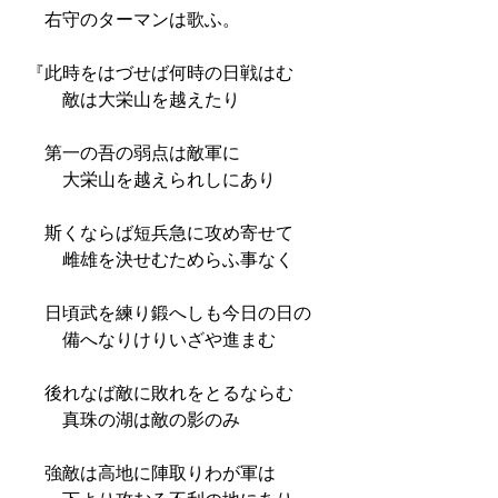
右守のターマンは歌ふ。
『此時をはづせば何時の日戦はむ
敵は大栄山を越えたり
第一の吾の弱点は敵軍に
大栄山を越えられしにあり
斯くならば短兵急に攻め寄せて
雌雄を決せむためらふ事なく
日頃武を練り鍛へしも今日の日の
備へなりけりいざや進まむ
後れなば敵に敗れをとるならむ
真珠の湖は敵の影のみ
強敵は高地に陣取りわが軍は