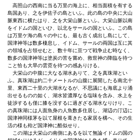
高照山の西南に当る万里の海上に、相当面積を有する
島国あり、之を伊佐子の島といふ。此の島の中央に大山
脈東西に横たはり、之を大栄山脈といふ。大栄山脈以南
をイドムの国といひ、以北をサールの国といふ。この島
は万里ケ海の島々の中にも、最も古く成出し島にして、
国津神等は数多棲息し、イドム、サールの両国は互に其
の領域を占領せむと、数十年に亘つて戦争止む時なく、
数多の国津神等は塗炭の苦を嘗め、救世神の降臨を待つ
こと恰も大旱の雲霓を待つの感ありける。
大栄山の中腹に大なる湖水ありて、之を真珠湖とい
ふ。真珠湖は約二十メートルの山腹に展開したる南北十
里、東西二十里の大湖水なるが、不思議にも海底より涌
出せるものの如く、湖水皆濃厚なる塩味を含み、水上を
徒渉するも僅に膝を没するに過ぎざる湖水なりけり。こ
の真珠湖には人面魚身の人魚数多住居し、湖辺の汀辺に
国津神同様茅を以て屋根を葺きたる家居を構へ、その生
活の様も殆ど国津神に酷似せり。
この湖は大栄山の南側にあるを以て無論イドムの国の