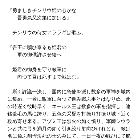
『勇ましきチンリウ姫の心かな
吾勇気又次第に加はる』
チンリウの侍女アララギは歌ふ。
『吾王に願ひ奉るも姫君の
軍の御供許させ給へ
姫君の御身を守り敵軍に
向つて吾は死すまで戦はむ』
斯く評議一決し、国内に急使を派し数多の軍神を城内
に集め、一斉に敵軍に向つて進み戦ふ事とはなりぬ。此
の時遅く彼時早く、エールス王は数多の軍を指揮し、連
銭葦毛の馬に跨り、五色の采配を打振り打振り城下近く
攻め寄せ来る。アヅミ王は烈火の如く憤り、軍師シウラ
ンと共に弓を満月の如く引き絞り射向ひけれども、敵は
名に負ふ剽悍決死の士のみにて、一日一夜の戦ひにて脆