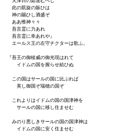
天津日の如進むべし
此の凱旋の賑ひは
神の賜ひし酒盛ぞ
ああ惟神々々
吾言霊に力あれ
吾言霊に幸あれや』
エールス王の左守チクターは歌ふ。
『吾王の御稜威の御光現はれて
イドムの国を握らせ給ひぬ
この国はサールの国に比ぶれば
美し御国ぞ瑞穂の国ぞ
これよりはイドムの国の国津神を
サールの国に移し住ませむ
みのり悪しきサールの国の国津神は
イドムの国に安く住ませむ