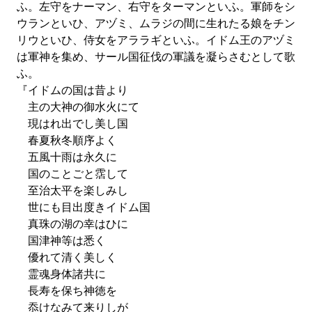
ふ。左守をナーマン、右守をターマンといふ。軍師をシ
ウランといひ、アヅミ、ムラジの間に生れたる娘をチン
リウといひ、侍女をアララギといふ。イドム王のアヅミ
は軍神を集め、サール国征伐の軍議を凝らさむとして歌
ふ。
『イドムの国は昔より
主の大神の御水火にて
現はれ出でし美し国
春夏秋冬順序よく
五風十雨は永久に
国のことごと霑して
至治太平を楽しみし
世にも目出度きイドム国
真珠の湖の幸はひに
国津神等は悉く
優れて清く美しく
霊魂身体諸共に
長寿を保ち神徳を
忝けなみて来りしが