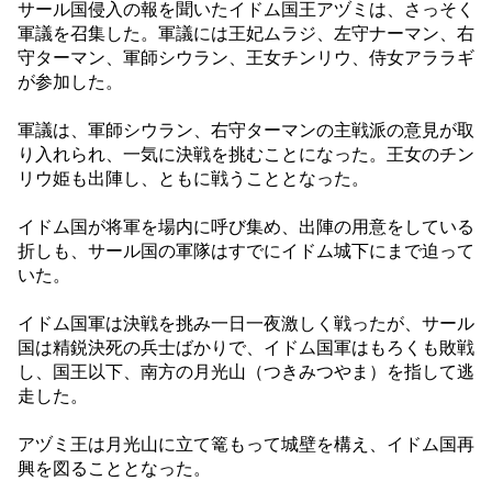
サール国侵入の報を聞いたイドム国王アヅミは、さっそく
軍議を召集した。軍議には王妃ムラジ、左守ナーマン、右
守ターマン、軍師シウラン、王女チンリウ、侍女アララギ
が参加した。
軍議は、軍師シウラン、右守ターマンの主戦派の意見が取
り入れられ、一気に決戦を挑むことになった。王女のチン
リウ姫も出陣し、ともに戦うこととなった。
イドム国が将軍を場内に呼び集め、出陣の用意をしている
折しも、サール国の軍隊はすでにイドム城下にまで迫って
いた。
イドム国軍は決戦を挑み一日一夜激しく戦ったが、サール
国は精鋭決死の兵士ばかりで、イドム国軍はもろくも敗戦
し、国王以下、南方の月光山（つきみつやま）を指して逃
走した。
アヅミ王は月光山に立て篭もって城壁を構え、イドム国再
興を図ることとなった。