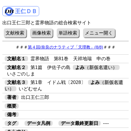
王仁ＤＢ
出口王仁三郎と霊界物語の総合検索サイト
文献検索
画像検索
単語検索
メニュー開く
＃＃＃
第４回/奈良のナラティブ「天理教」(8/8)
＃＃＃
文献名１
霊界物語 第81巻 天祥地瑞 申の巻
文献名２
第1篇 伊佐子の島
よみ
（新仮名遣い）
いさごのしま
文献名３
第1章 イドム戦〔2028〕
よみ
（新仮名遣
い）
いどむせん
著者
出口王仁三郎
概要
備考
タグ
データ凡例
データ最終更新日
----