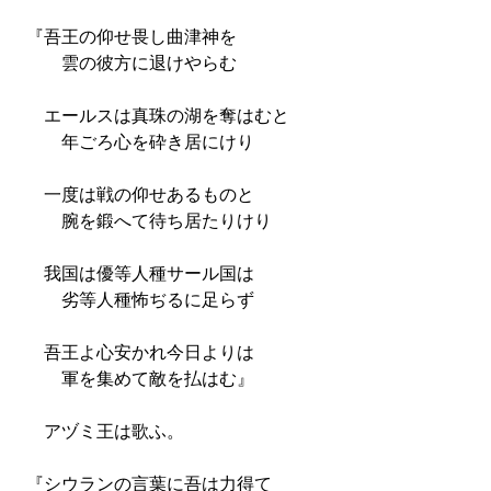
『吾王の仰せ畏し曲津神を
雲の彼方に退けやらむ
エールスは真珠の湖を奪はむと
年ごろ心を砕き居にけり
一度は戦の仰せあるものと
腕を鍛へて待ち居たりけり
我国は優等人種サール国は
劣等人種怖ぢるに足らず
吾王よ心安かれ今日よりは
軍を集めて敵を払はむ』
アヅミ王は歌ふ。
『シウランの言葉に吾は力得て