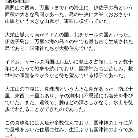
あらすじ
高照山の西南、万里（まで）の海上に、伊佐子の島という
面積の大きな島国があった。島の中央に大栄（おおさか）
山脈という大きな山脈が、東西に横切っていた。
大栄山脈より南がイドムの国、北をサールの国といった。
伊佐子島は、万里の海の島々の中でも最も古く生成された
島であり、国津神たちが大勢住んでいた。
イドム、サールの両国はお互いに領土を占領しようと数十
年にわたって戦争を続けており、国津神たちは苦しみ、救
世神の降臨を今か今かと待ち望んでいる様子であった。
大栄山の中腹に、真珠湖という大きな湖があった。南北十
里、東西二十里もあり、その湖水は不思議にも塩分を帯び
ていた。また、遠浅で、膝ほどの深さしかなく、水上を徒
歩でわたることができたのであった。
この真珠湖には人魚が多数住んでおり、国津神のように茅
で屋根をふいた住居に住み、生活ぶりも国津神のようであ
った。