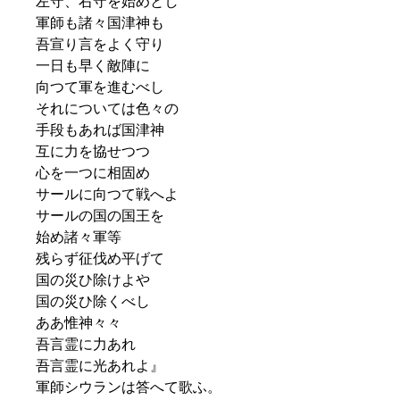
左守、右守を始めとし
軍師も諸々国津神も
吾宣り言をよく守り
一日も早く敵陣に
向つて軍を進むべし
それについては色々の
手段もあれば国津神
互に力を協せつつ
心を一つに相固め
サールに向つて戦へよ
サールの国の国王を
始め諸々軍等
残らず征伐め平げて
国の災ひ除けよや
国の災ひ除くべし
ああ惟神々々
吾言霊に力あれ
吾言霊に光あれよ』
軍師シウランは答へて歌ふ。