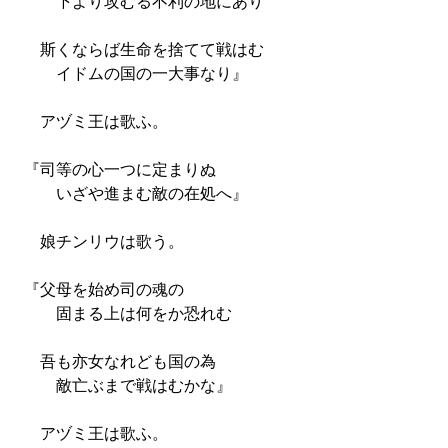
下より攻むる不利の地にあり
斯くならば生命を捨てて戦はむ
イドムの国の一大事なり』
アヅミ王は歌ふ。
『司等の心一つに定まりぬ
いざや進まむ敵の在処へ』
娘チンリウは歌う。
『父母を始め司の魂の
固まる上は何をか恐れむ
吾も亦女なれども国の為
敵亡ぶまで戦はむかな』
アヅミ王は歌ふ。