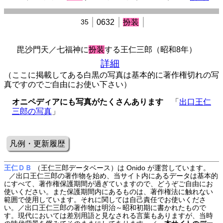
35
0632
扮装
毘沙門天／七福神に
扮装
する王仁三郎（昭和8年）
詳細
（ここに掲載してある白黒の写真は基本的に著作権切れの写
真ですのでご自由にお使い下さい）
オニペディアにも写真がたくさんあります
「
出口王仁
三郎の写真
」
凡例・更新履歴
王仁ＤＢ
（王仁三郎データベース）は Onido が運営しています。
／出口王仁三郎の著作物を始め、当サイト内にあるデータは基本的
にすべて、著作権保護期間が過ぎていますので、どうぞご自由にお
使いください。また保護期間内にあるものは、著作権法に触れない
範囲で使用しています。それに関しては自己責任でお使いくださ
い。／出口王仁三郎の著作物は明治～昭和初期に書かれたもので
す。現代においては差別用語と見なされる言葉もありますが、当時