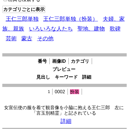
カテゴリごとに表示
王仁三郎単独
王仁三郎単独（扮装）
夫婦、家
族、親族
いろいろな人たち
聖地、建物
歌碑
芸術
蒙古
その他
番号
画像ID
カテゴリ
プレビュー
見出し
キーワード
詳細
1
0002
扮装
女宣伝使の服を着て観音像を小脇に抱える王仁三郎 左に
「言玉別精霊」と記されている
詳細