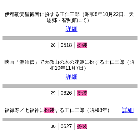
伊都能売聖観音に扮する王仁三郎（昭和8年10月22日、天
恩郷・智照館にて）
詳細
28
0518
扮装
映画「聖師伝」で天教山の木の花姫に扮する王仁三郎（昭
和10年11月7日）
詳細
29
0626
扮装
詳細
福禄寿／七福神に
扮装
する王仁三郎（昭和8年）
30
0627
扮装