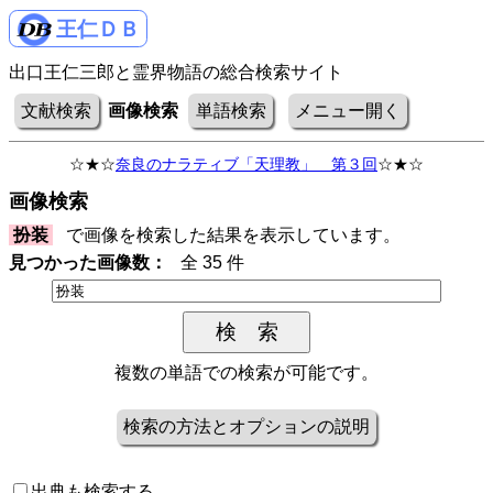
王仁ＤＢ
出口王仁三郎と霊界物語の総合検索サイト
文献検索
画像検索
単語検索
メニュー開く
☆★☆
奈良のナラティブ「天理教」 第３回
☆★☆
画像検索
扮装
で画像を検索した結果を表示しています。
見つかった画像数：
全 35 件
複数の単語での検索が可能です。
検索の方法とオプションの説明
出典も検索する