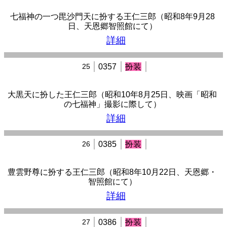
七福神の一つ毘沙門天に扮する王仁三郎（昭和8年9月28
日、天恩郷智照館にて）
詳細
25
0357
扮装
大黒天に扮した王仁三郎（昭和10年8月25日、映画「昭和
の七福神」撮影に際して）
詳細
26
0385
扮装
豊雲野尊に扮する王仁三郎（昭和8年10月22日、天恩郷・
智照館にて）
詳細
27
0386
扮装