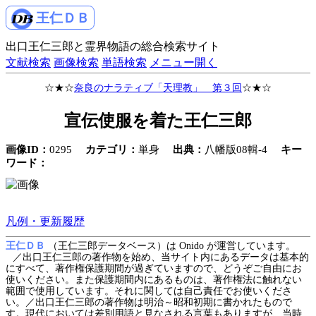
王仁ＤＢ
出口王仁三郎と霊界物語の総合検索サイト
文献検索
画像検索
単語検索
メニュー開く
☆★☆
奈良のナラティブ「天理教」 第３回
☆★☆
宣伝使服を着た王仁三郎
画像ID：
0295
カテゴリ：
単身
出典：
八幡版08輯-4
キー
ワード：
凡例・更新履歴
王仁ＤＢ
（王仁三郎データベース）は Onido が運営しています。
／出口王仁三郎の著作物を始め、当サイト内にあるデータは基本的
にすべて、著作権保護期間が過ぎていますので、どうぞご自由にお
使いください。また保護期間内にあるものは、著作権法に触れない
範囲で使用しています。それに関しては自己責任でお使いくださ
い。／出口王仁三郎の著作物は明治～昭和初期に書かれたもので
す。現代においては差別用語と見なされる言葉もありますが、当時