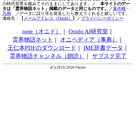
の時代背景を鑑みてそのままにしてあります。／
本サイトのデー
タは「霊界物語ネット」掲載のデータと同じものです。
／
著作権
・
凡例
／データに誤り等を発見したら教えてくれると嬉しいです。
連絡先：【
メールアドレス（Onido）
】
／
プライバシーポリシー
note（オニド）
｜
Onido AI研究室
｜
霊界物語ネット
｜
オニペディア（事典）
｜
王仁本PDFのダウンロード
｜
IME辞書データ
｜
霊界物語チャンネル（朗読）
｜
サブスク完了
(C) 2016-2026 Onido